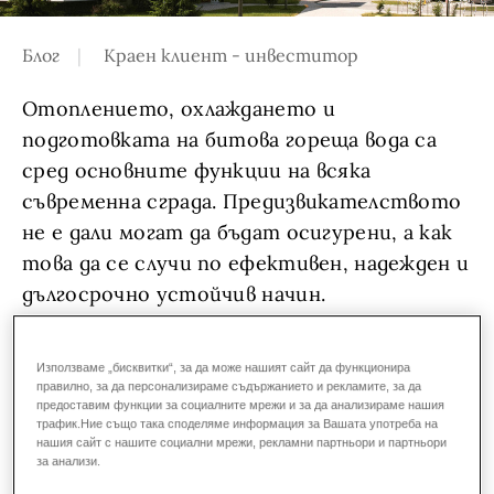
Блог
Краен клиент - инвеститор
Отоплението, охлаждането и
подготовката на битова гореща вода са
pro (40, 50)
сред основните функции на всяка
съвременна сграда. Предизвикателството
не е дали могат да бъдат осигурени, а как
това да се случи по ефективен, надежден и
дългосрочно устойчив начин.
При проектирането на жилищни и
Използваме „бисквитки“, за да може нашият сайт да функционира
търговски сгради все по-често се търси
правилно, за да персонализираме съдържанието и рекламите, за да
предоставим функции за социалните мрежи и за да анализираме нашия
решение, което да отговори
трафик.Ние също така споделяме информация за Вашата употреба на
едновременно на няколко изисквания:
нашия сайт с нашите социални мрежи, рекламни партньори и партньори
за анализи.
комфорт през всички сезони, висока