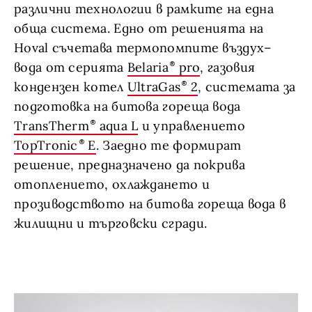
различни технологии в рамките на една
обща система. Едно от решенията на
Hoval съчетава термопомпите въздух–
вода от серията
Belaria
pro
, газовия
кондензен котел
UltraGas
2
, системата за
подготовка на битова гореща вода
TransTherm
aqua L
и управлението
TopTronic
E
. Заедно те формират
решение, предназначено да покрива
отоплението, охлаждането и
прозиводството на битова гореща вода в
жилищни и търговски сгради.