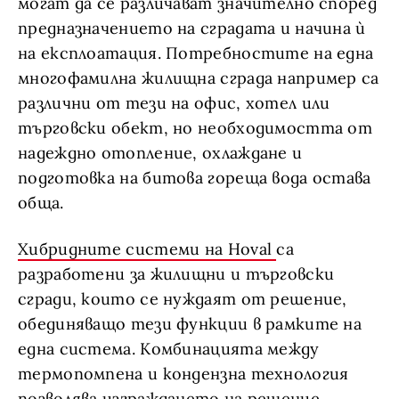
могат да се различават значително според
предназначението на сградата и начина ѝ
на експлоатация. Потребностите на една
многофамилна жилищна сграда например са
различни от тези на офис, хотел или
търговски обект, но необходимостта от
надеждно отопление, охлаждане и
подготовка на битова гореща вода остава
обща.
Хибридните системи на Hoval
са
разработени за жилищни и търговски
сгради, които се нуждаят от решение,
обединяващо тези функции в рамките на
една система. Комбинацията между
термопомпена и кондензна технология
позволява изграждането на решение,