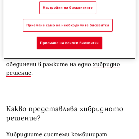
енергийна ефективност, сигурност на
Настройки на бисквитките
топлоснабдяването и възможност за
адаптиране към различни
Приемане само на необходимите бисквитки
експлоатационни условия. Все повече
инвеститори и проектанти търсят
Приемане на всички бисквитки
възможност основните енергийни
потребности на сградата да бъдат
обединени в рамките на едно
хибридно
решение
.
Какво представлява хибридното
решение?
Хибридните системи комбинират