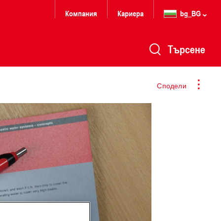
Компания
Кариера
bg_BG
Търсене
Сподели