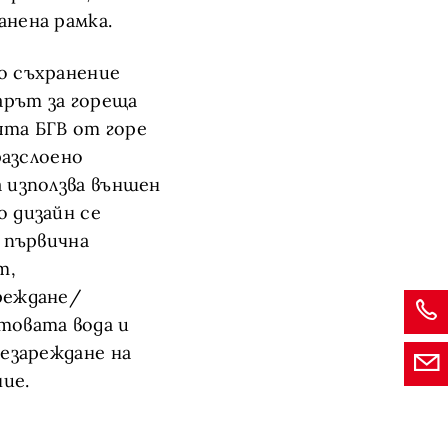
нена рамка.
о съхранение
арът за гореща
рята БГВ от горе
разслоено
 използва външен
 дизайн се
 първична
т,
реждане/
товата вода и
езареждане на
ние.