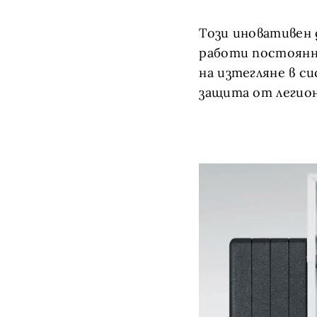
Този иновативен 
работи постоянн
на изтегляне в с
защита от легион