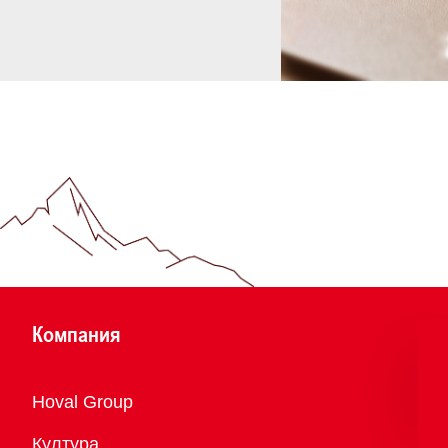
Компания
Преглед
Hoval Group
Култура