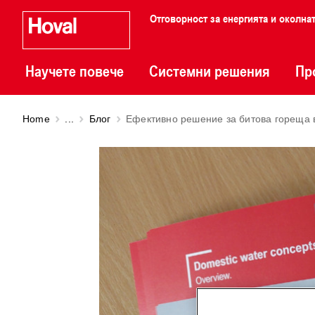
Отговорност за енергията и околна
Научете повече
Системни решения
Пр
Home
...
Блог
Ефективно решение за битова гореща 