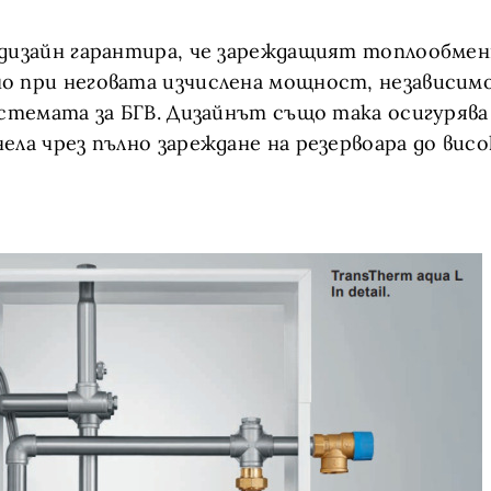
дизайн гарантира, че зареждащият топлообмен
о при неговата изчислена мощност, независим
истемата за БГВ. Дизайнът също така осигуряв
ела чрез пълно зареждане на резервоара до вис