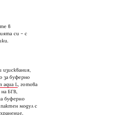
те в
ията си – с
ики.
и изисквания,
о за буферно
 aqua L
, готова
 на БГВ,
на буферно
мпактен модул с
ъхранение,