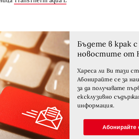
аница
TransTherm aqua L
Бъдете в крак с
новостите от 
Хареса ли Ви тази с
Абонирайте се за на
за да получавате пър
ексклузивно съдържа
информация.
Абонирайте 