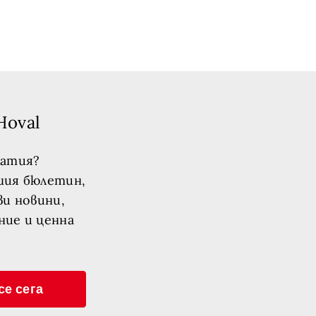
Hoval
татия?
шия бюлетин,
ви новини,
ние и ценна
се сега