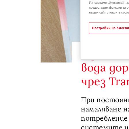
Използваме „бисквитки“, з
предоставим функции за с
нашия сайт с нашите социа
Настройки на бискви
Ефектив
вода до
чрез Tra
При постоянн
намаляване н
потребление 
системите и