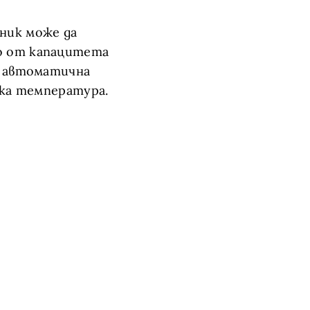
ник може да
о от капацитета
а автоматична
ока температура.