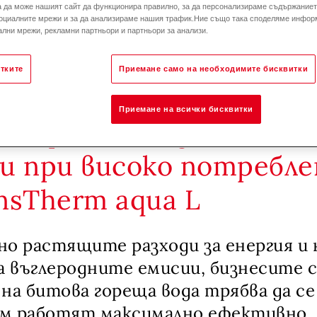
а да може нашият сайт да функционира правилно, за да персонализираме съдържанието
оциалните мрежи и за да анализираме нашия трафик.Ние също така споделяме инфор
лни мрежи, рекламни партньори и партньори за анализи.
тките
Приемане само на необходимите бисквитки
Приемане на всички бисквитки
ни решения за битова
ри при високо потребле
nsTherm aqua L
о растящите разходи за енергия и
а въглеродните емисии, бизнесите с
на битова гореща вода трябва да се
м работят максимално ефективно.