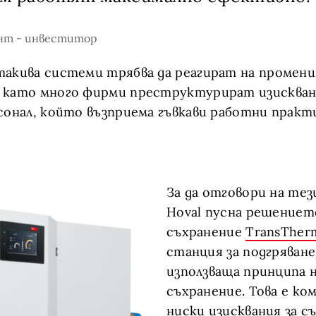
нт - инвеститор
акива системи трябва да реагират на промени
 като много фирми преструктурират изискван
сонал, който възприема гъвкави работни практ
За да отговори на тез
Hoval пусна решениет
съхранение
TransTherm
станция за подгряване
използваща принципа 
съхранение. Това е ко
ниски изисквания за с