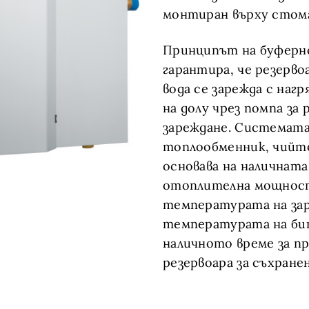
монтиран върху стома
Принципът на буферн
гарантира, че резерво
вода се зарежда с наг
на долу чрез помпа за 
зареждане. Системата
топлообменник, чийто
основава на наличната
отоплителна мощнос
температурата на за
температурата на би
наличното време за пр
резервоара за съхране