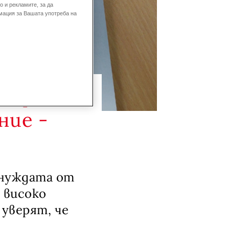
 и рекламите, за да
мация за Вашата употреба на
 гореща
ние -
 нуждата от
 високо
 уверят, че