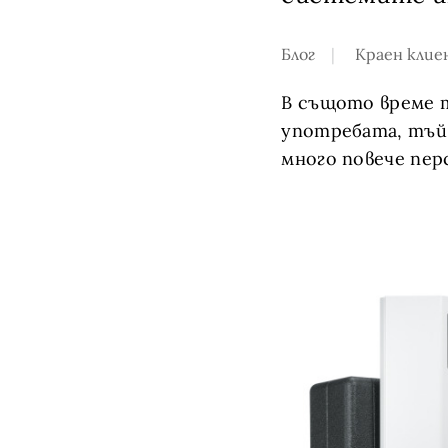
Блог
Краен клие
В същото време т
употребата, тъй
много повече пер