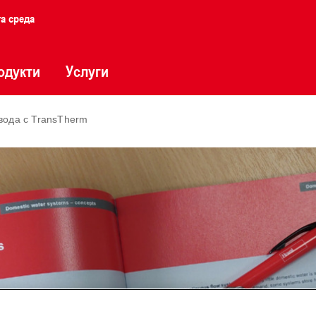
та среда
одукти
Услуги
вода с TransTherm