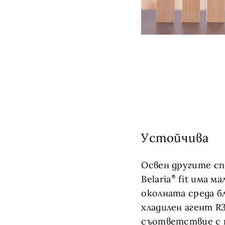
Устойчива
Освен другите с
Belaria
fit има м
околната среда б
хладилен агент R3
съответствие с