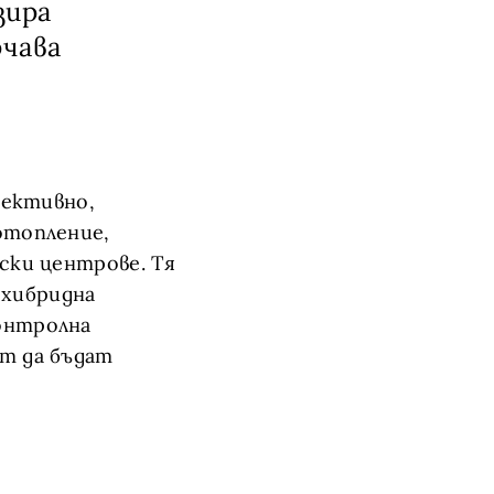
зира
чава
фективно,
отопление,
вски центрове. Тя
 хибридна
контролна
ат да бъдат