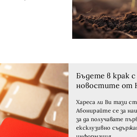
Бъдете в крак с
новостите от 
Хареса ли Ви тази с
Абонирайте се за на
за да получавате пър
ексклузивно съдържа
информация.