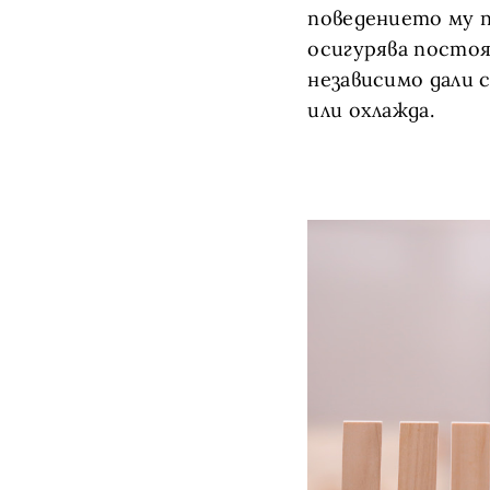
поведението му п
осигурява посто
независимо дали 
или охлажда.