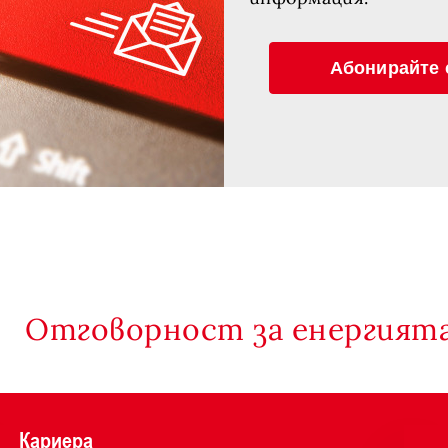
Абонирайте 
Отговорност за енергията
Кариера