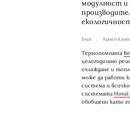
модулност и
производите
екологичнос
Блог
Краен клие
Термопомпата
Be
целогодишно реше
охлаждане и топл
може да работи 
система и всичко
системата
Hoval
обобщени като еф