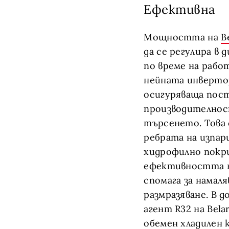
Ефективна
Мощността на
B
да се регулира в 
по време на рабо
нейната инверто
осигуряваща пос
производителнос
търсенето. Това 
ребрата на изпа
хидрофилно покри
ефективността н
спомага за намаля
размразяване. В 
агент R32 на Belar
обемен хладилен 