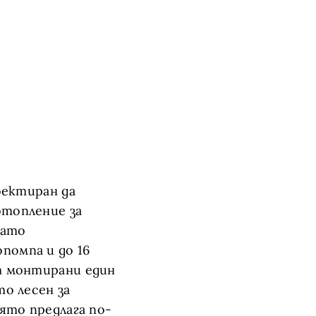
оектиран да
топление за
като
помпа и до 16
т монтирани един
то лесен за
оято предлага по-