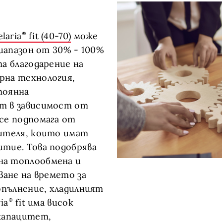
elaria
fit (40-70)
може
диапазон от 30% - 100%
та благодарение на
рна технология,
тоянна
т в зависимост от
се подпомага от
рителя, които имат
тие. Това подобрява
а топлообмена и
ване на времето за
допълнение, хладилният
ia
fit има висок
капацитет,