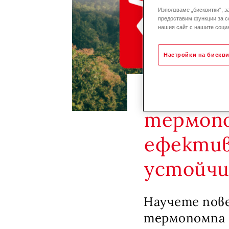
Използваме „бисквитки“, з
предоставим функции за с
нашия сайт с нашите социа
Настройки на бискви
Три клю
термопо
ефектив
устойч
Научете пове
термопомпа в