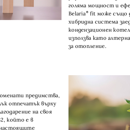
голяма мощност и еф
Belaria
fit може също 
хибридна система заед
кондензационен коте
използва като алтерн
за отопление.
поменати предимства,
алък отпечатък върху
лагодарение на своя
2, който е в
 настоящите