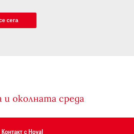
се сега
 и околната среда
Контакт с Hoval