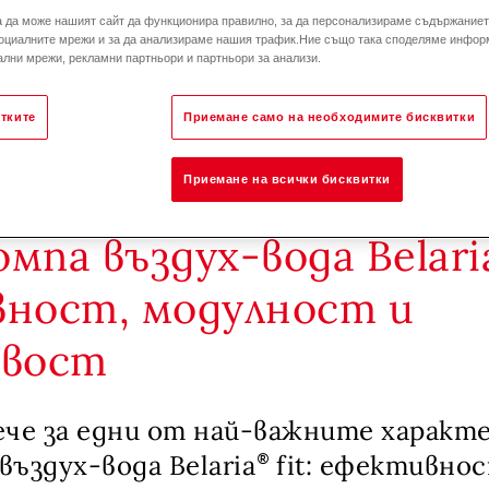
а да може нашият сайт да функционира правилно, за да персонализираме съдържанието
оциалните мрежи и за да анализираме нашия трафик.Ние също така споделяме инфор
лни мрежи, рекламни партньори и партньори за анализи.
тките
Приемане само на необходимите бисквитки
Приемане на всички бисквитки
чови характеристики 
мпа въздух-вода Belari
ност, модулност и
ивост
че за едни от най-важните характ
ъздух-вода Belaria
fit: ефективнос