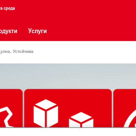
та среда
одукти
Услуги
дулна, Устойчива