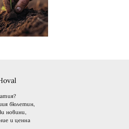
Hoval
татия?
шия бюлетин,
ви новини,
ние и ценна