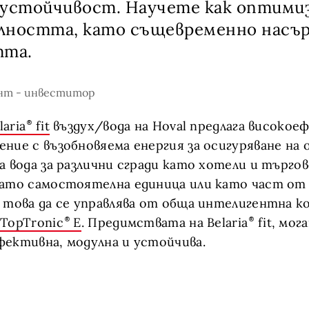
 устойчивост. Научете как оптими
лността, като същевременно насър
тта.
нт - инвеститор
laria
fit
въздух/вода на Hoval предлага високое
ние с възобновяема енергия за осигуряване на 
а вода за различни сгради като хотели и търго
като самостоятелна единица или като част от
 това да се управлява от обща интелигентна 
 TopTronic
E
. Предимствата на Belaria
fit, мог
ективна, модулна и устойчива.