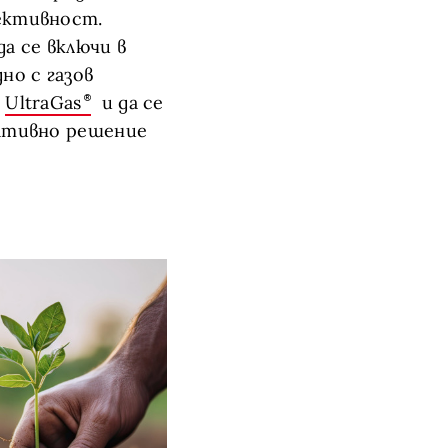
ективност.
да се включи в
но с газов
л
UltraGas
и да се
ативно решение