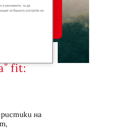
 и рекламите, за да
мация за Вашата употреба на
на
a
fit:
еристики на
т,