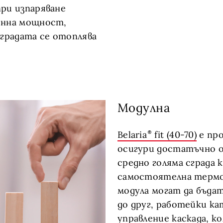
ри изпаряване
янна мощност,
сградата се отоплява
Модулна
Belaria
fit (40-70)
е пр
осигури достатъчно о
средно голяма сграда 
самостоятелна термо
модула могат да бъда
до друг, работейки ка
управление каскада, к