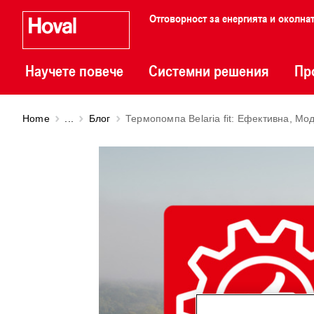
Отговорност за енергията и околна
Научете повече
Системни решения
Пр
Home
...
Блог
Термопомпа Belaria fit: Ефективна, Мо