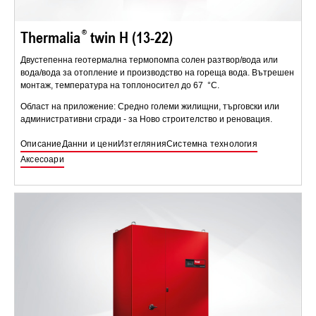
Thermalia
twin H (13-22)
Двустепенна геотермална термопомпа солен разтвор/вода или
вода/вода за отопление и производство на гореща вода. Вътрешен
монтаж, температура на топлоносител до 67 °C.
Област на приложение: Средно големи жилищни, търговски или
административни сгради - за Ново строителство и реновация.
Описание
Данни и цени
Изтегляния
Системна технология
Аксесоари