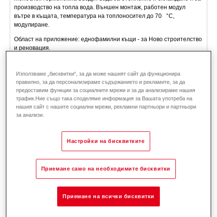
производство на топла вода. Външен монтаж, работен модул
вътре в къщата, температура на топлоносител до 70 °C,
модулиране.
Област на приложение: еднофамилни къщи - за Ново строителство
и реновация.
Описание
Данни и цени
Изтегляния
Системна технология
Използваме „бисквитки“, за да може нашият сайт да функционира
Аксесоари
правилно, за да персонализираме съдържанието и рекламите, за да
предоставим функции за социалните мрежи и за да анализираме нашия
трафик.Ние също така споделяме информация за Вашата употреба на
нашия сайт с нашите социални мрежи, рекламни партньори и партньори
за анализи.
Настройки на бисквитките
Приемане само на необходимите бисквитки
Приемане на всички бисквитки