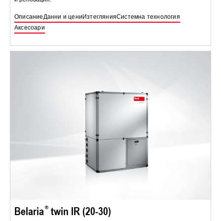
Описание
Данни и цени
Изтегляния
Системна технология
Аксесоари
Belaria
twin IR (20-30)