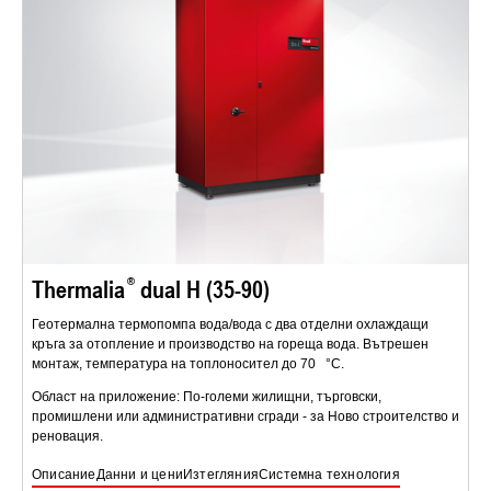
Thermalia
dual H (35-90)
Геотермална термопомпа вода/вода с два отделни охлаждащи
кръга за отопление и производство на гореща вода. Вътрешен
монтаж, температура на топлоносител до 70 °C.
Област на приложение: По-големи жилищни, търговски,
промишлени или административни сгради - за Ново строителство и
реновация.
Описание
Данни и цени
Изтегляния
Системна технология