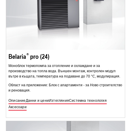
Belaria
pro (24)
Моноблок термопомпа за отопление и охлаждане и за
производство на топла вода. Външен монтаж, контролен модул
вътре в къщата, температура на подаване до 70 °C, модулирация.
Област на приложение: Блок с апартаменти - за Ново строителство
и реновация.
Описание
Данни и цени
Изтегляния
Системна технология
Аксесоари