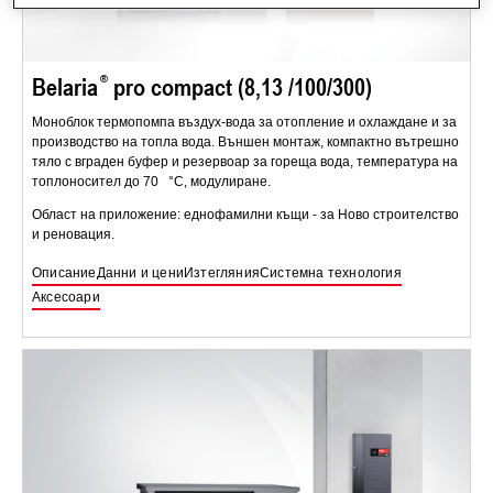
Belaria
pro compact (8,13 /100/300)
Моноблок термопомпа въздух-вода за отопление и охлаждане и за
производство на топла вода. Външен монтаж, компактно вътрешно
тяло с вграден буфер и резервоар за гореща вода, температура на
топлоносител до 70 °C, модулиране.
Област на приложение: еднофамилни къщи - за Ново строителство
и реновация.
Описание
Данни и цени
Изтегляния
Системна технология
Аксесоари