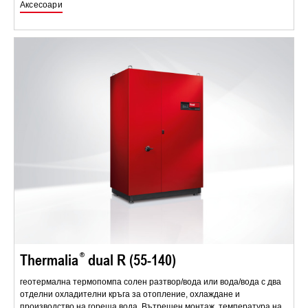
Аксесоари
Thermalia
dual R (55-140)
геотермална термопомпа солен разтвор/вода или вода/вода с два
отделни охладителни кръга за отопление, охлаждане и
производство на гореща вода. Вътрешен монтаж, температура на