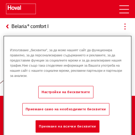
Belaria
comfort I
Използваме „бисквитки“, за да може нашият сайт да функционира
Отговорност за енергията и
правилно, за да персонализираме съдържанието и рекламите, за да
предоставим функции за социалните мрежи и за да анализираме нашия
околната среда
трафик.Ние също така споделяме информация за Вашата употреба на
нашия сайт с нашите социални мрежи, рекламни партньори и партньори
за анализи.
Настройки на бисквитките
Компания
Приемане само на необходимите бисквитки
Приемане на всички бисквитки
Кариера