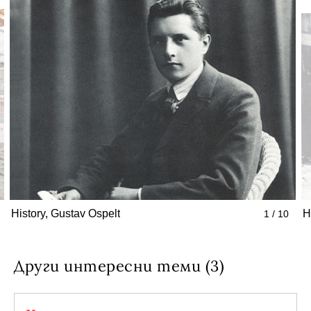
History, Gustav Ospelt
H
1 / 10
Други интересни теми (3)