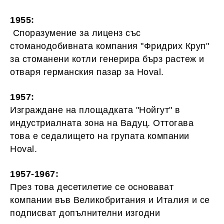
1955:
Споразумение за лиценз със
стоманодобивната компания "Фридрих Круп"
за стоманени котли генерира бърз растеж и
отваря германския пазар за Hoval.
1957:
Изграждане на площадката "Нойгут" в
индустриалната зона на Вадуц. Оттогава
това е седалището на групата компании
Hoval.
1957-1967:
През това десетилетие се основават
компании във Великобритания и Италия и се
подписват допълнителни изгодни