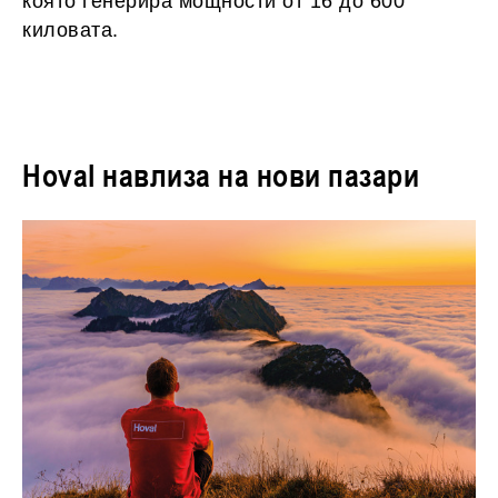
която генерира мощности от 16 до 600
киловата.
Hoval навлиза на нови пазари