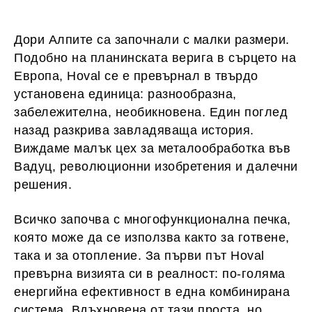
Дори Алпите са започнали с малки размери.
Подобно на планинската верига в сърцето на
Европа, Hoval се е превърнал в твърдо
установена единица: разнообразна,
забележителна, необикновена. Един поглед
назад разкрива завладяваща история.
Виждаме малък цех за металообработка във
Вадуц, революционни изобретения и далечни
решения.
Всичко започва с многофункционална печка,
която може да се използва както за готвене,
така и за отопление. За първи път Hoval
превърна визията си в реалност: по-голяма
енергийна ефективност в една комбинирана
система. Вдъхновена от тази проста, но