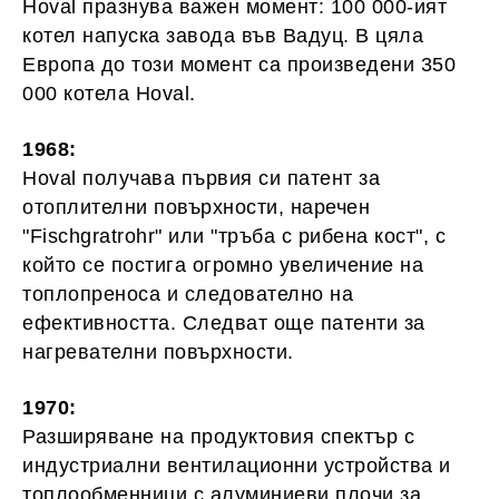
Hoval празнува важен момент: 100 000-ият
котел напуска завода във Вадуц. В цяла
Европа до този момент са произведени 350
000 котела Hoval.
1968:
Hoval получава първия си патент за
отоплителни повърхности, наречен
"Fischgratrohr" или "тръба с рибена кост", с
който се постига огромно увеличение на
топлопреноса и следователно на
ефективността. Следват още патенти за
нагревателни повърхности.
1970:
Разширяване на продуктовия спектър с
индустриални вентилационни устройства и
топлообменници с алуминиеви плочи за