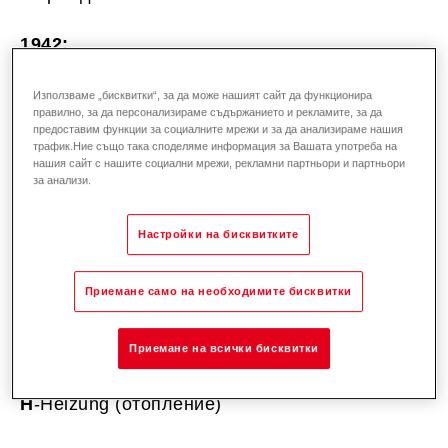
1942:
Положен е основния камък: една обикновена
печка дава началото на централна
Използваме „бисквитки“, за да може нашият сайт да функционира
правилно, за да персонализираме съдържанието и рекламите, за да
отоплителна система. Густав Оспелт
предоставим функции за социалните мрежи и за да анализираме нашия
патентова идеята си и EMPA (Швейцарската
трафик.Ние също така споделяме информация за Вашата употреба на
нашия сайт с нашите социални мрежи, рекламни партньори и партньори
федерална лаборатория за материалознание
за анализи.
и технологии) за първи път потвърждава
високата ѝ ефективност в доклад от
Настройки на бисквитките
изпитване.
Приемане само на необходимите бисквитки
1945:
Регистрира се марката "Hoval". Името
Приемане на всички бисквитки
означава
H
-Heizung (отопление)