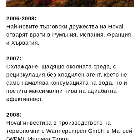
2006-2008:
Най-новите търговски дружества на Hoval
отварят врати в Румъния, Испания, Франция
и Хърватия.
2007:
Охлаждане, щадящо околната среда, с
рециркулация без хладилен агент, което не
само намалява консумацията на вода, но и
постига максимални нива на адиабатна
ефективност.
2008:
Hoval инвестира в производството на
термопомпи с Wärmepumpen GmbH в Матрей
(WPM), Източен Тирол.