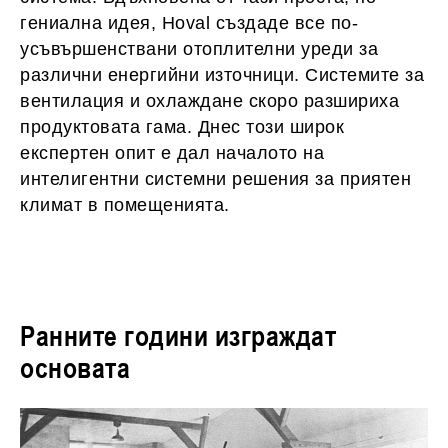
гениална идея, Hoval създаде все по-
усъвършенствани отоплителни уреди за
различни енергийни източници. Системите за
вентилация и охлаждане скоро разшириха
продуктовата гама. Днес този широк
експертен опит е дал началото на
интелигентни системни решения за приятен
климат в помещенията.
Ранните години изграждат
основата