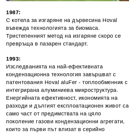
1987:
С котела за изгаряне на дървесина Hoval
въвежда технологията за биомаса.
Тристепенният метод на изгаряне скоро се
превръща в пазарен стандарт.
1993:
Изследванията на най-ефективната
кондензационна технология завършват с
патентования Hoval aluFer - топлообменник с
интегрирана алуминиева микроструктура.
Енергийната ефективност, икономията на
разходи и дългият експлоатационен живот са
само част от предимствата на цяло
поколение газови кондензационни агрегати,
които за първи път влизат в серийно