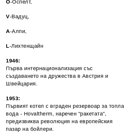
О
-Оспелт,
V
-Вадуц,
A
-Алпи,
L
-Лихтенщайн
1946:
Първа интернационализация със
създаването на дружества в Австрия и
Швейцария.
1953:
Първият котел с вграден резервоар за топла
вода - Hovaltherm, наречен "ракетата",
предизвиква революция на европейския
пазар на бойлери.