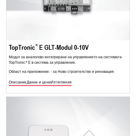
TopTronic
E GLT-Modul 0-10V
Модул за аналогово интегриране на управлението на системата
TopTronic
E в система за управление.
Област на приложение: - за Ново строителство и реновация.
Описание
Данни и цени
Изтегляния