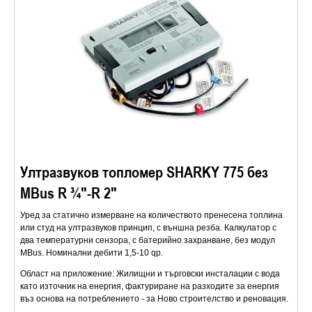
Ултразвуков топломер SHARKY 775 без
MBus R ¾″-R 2″
Уред за статично измерване на количеството пренесена топлина
или студ на ултразвуков принцип, с външна резба. Калкулатор с
два температурни сензора, с батерийно захранване, без модул
MBus. Номинални дебити 1,5-10 qp.
Област на приложение: Жилищни и търговски инсталации с вода
като източник на енергия, фактуриране на разходите за енергия
въз основа на потреблението - за Ново строителство и реновация.