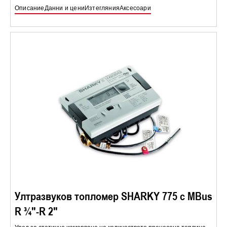
Описание
Данни и цени
Изтегляния
Аксесоари
Ултразвуков топломер SHARKY 775 с MBus
R ¾″-R 2″