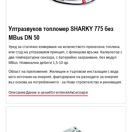
Ултразвуков топломер SHARKY 775 без
MBus DN 50
Уред за статично измерване на количеството пренесена топлина
или студ на ултразвуков принцип, с фланцова връзка. Калкулатор с
два температурни сензора, с батерийно захранване, без модул
MBus. Номинални дебити 1,5-10 qp.
Област на приложение: Жилищни и търговски инсталации с вода
като източник на енергия, фактуриране на разходите за енергия
въз основа на потреблението - за Ново строителство и реновация.
Описание
Данни и цени
Изтегляния
Аксесоари