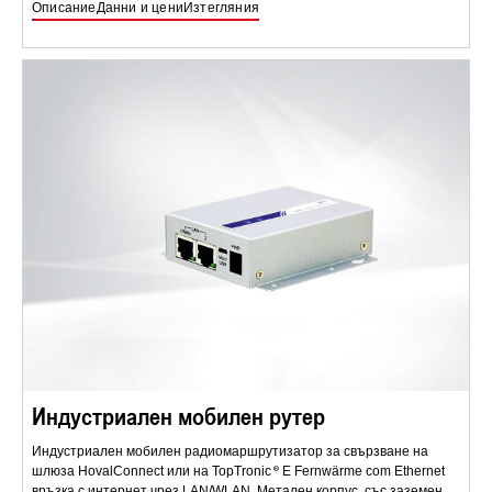
Описание
Данни и цени
Изтегляния
Индустриален мобилен рутер
Индустриален мобилен радиомаршрутизатор за свързване на
шлюза HovalConnect или на TopTronic
E Fernwärme com Ethernet
връзка с интернет чрез LAN/WLAN. Метален корпус, със заземен