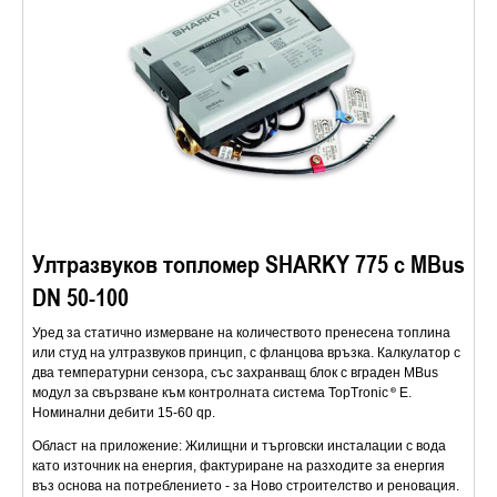
Ултразвуков топломер SHARKY 775 с MBus
DN 50-100
Уред за статично измерване на количеството пренесена топлина
или студ на ултразвуков принцип, с фланцова връзка. Калкулатор с
два температурни сензора, със захранващ блок с вграден MBus
модул за свързване към контролната система TopTronic
E.
Номинални дебити 15-60 qp.
Област на приложение: Жилищни и търговски инсталации с вода
като източник на енергия, фактуриране на разходите за енергия
въз основа на потреблението - за Ново строителство и реновация.