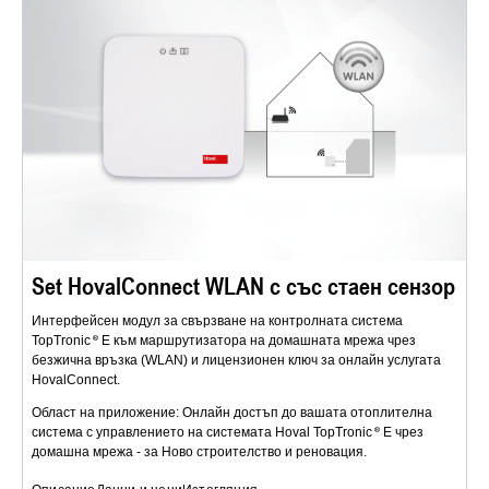
Set HovalConnect WLAN с със стаен сензор
Интерфейсен модул за свързване на контролната система
TopTronic
E към маршрутизатора на домашната мрежа чрез
безжична връзка (WLAN) и лицензионен ключ за онлайн услугата
HovalConnect.
Област на приложение: Онлайн достъп до вашата отоплителна
система с управлението на системата Hoval TopTronic
E чрез
домашна мрежа - за Ново строителство и реновация.