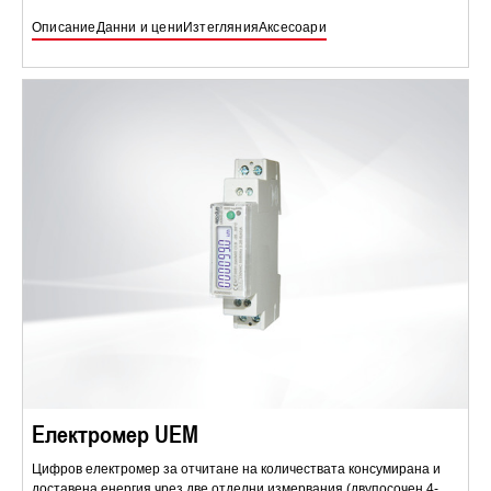
Описание
Данни и цени
Изтегляния
Аксесоари
Електромер UEM
Цифров електромер за отчитане на количествата консумирана и
доставена енергия чрез две отделни измервания (двупосочен 4-