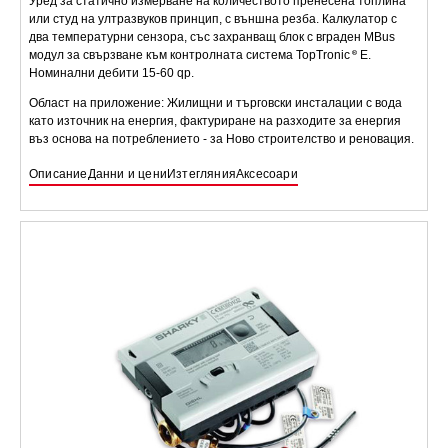
Уред за статично измерване на количеството пренесена топлина
или студ на ултразвуков принцип, с външна резба. Калкулатор с
два температурни сензора, със захранващ блок с вграден MBus
модул за свързване към контролната система TopTronic
E.
Номинални дебити 15-60 qp.
Област на приложение: Жилищни и търговски инсталации с вода
като източник на енергия, фактуриране на разходите за енергия
въз основа на потреблението - за Ново строителство и реновация.
Описание
Данни и цени
Изтегляния
Аксесоари