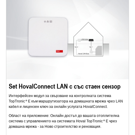
Set HovalConnect LAN с със стаен сензор
Интерфейсен модул за свързване на контролната система
TopTronic
E към маршрутизатора на домашната мрежа чрез LAN
кабел и лицензен ключ за онлайн услугата HovalConnect.
Област на приложение: Онлайн достъп до вашата отоплителна
система с управлението на системата Hoval TopTronic
E чрез
домашна мрежа - за Ново строителство и реновация.