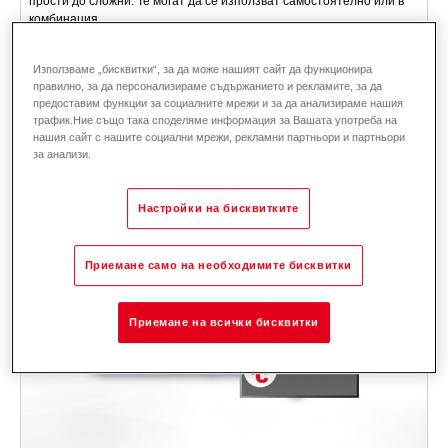
прости до сложни. Те могат да се използват самостоятелно или в
комбинация.
Област на приложение: Отоплителен кръг, производство на гореща
вода, соларни системи, буферен резервоар, измервателен модул -
Използваме „бисквитки“, за да може нашият сайт да функционира
за Ново строителство и реновация.
правилно, за да персонализираме съдържанието и рекламите, за да
предоставим функции за социалните мрежи и за да анализираме нашия
Описание
Данни и цени
Изтегляния
Аксесоари
трафик.Ние също така споделяме информация за Вашата употреба на
нашия сайт с нашите социални мрежи, рекламни партньори и партньори
за анализи.
Настройки на бисквитките
Приемане само на необходимите бисквитки
Приемане на всички бисквитки