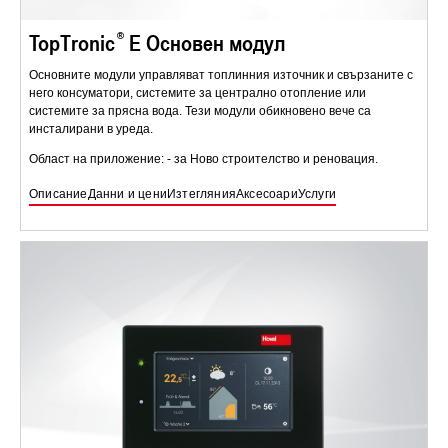
TopTronic
E Основен модул
Основните модули управляват топлинния източник и свързаните с
него консуматори, системите за централно отопление или
системите за прясна вода. Тези модули обикновено вече са
инсталирани в уреда.
Област на приложение: - за Ново строителство и реновация.
Описание
Данни и цени
Изтегляния
Аксесоари
Услуги