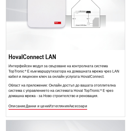
HovalConnect LAN
Интерфейсен модул за свързване на контролната система
TopTronic
E към маршрутизатора на домашната мрежа чрез LAN
кабел и лицензен ключ за онлайн услугата HovalConnect.
Област на приложение: Онлайн достъп до вашата отоплителна
система с управлението на системата Hoval TopTronic
E чрез
домашна мрежа - за Ново строителство и реновация.
Описание
Данни и цени
Изтегляния
Аксесоари