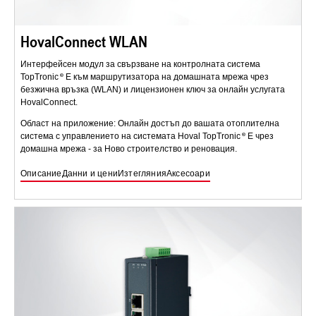
HovalConnect WLAN
Интерфейсен модул за свързване на контролната система
TopTronic
E към маршрутизатора на домашната мрежа чрез
безжична връзка (WLAN) и лицензионен ключ за онлайн услугата
HovalConnect.
Област на приложение: Онлайн достъп до вашата отоплителна
система с управлението на системата Hoval TopTronic
E чрез
домашна мрежа - за Ново строителство и реновация.
Описание
Данни и цени
Изтегляния
Аксесоари