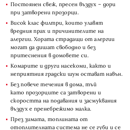
Постоянен свеж, пресен въздух – дори
при затворени прозорци.
Висок клас филтри, които улавят
вредния прах и причинителите на
алергии. Хората страдащи от алергии
могат да дишат свободно и без
притеснения в домовете си.
Комарите и други насекоми, както и
неприятния градски шум остават навън.
Без повече течения в дома, тъй
като прозорците са затворени и
скоростта на подавания и засмуквания
въздух е пренебрежимо малка.
През зимата, топлината от
отоплителната система не се губи и се