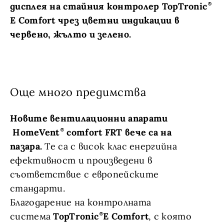
дисплея на стайния контролер TopTronic
E Comfort чрез цветни индикации в
червено, жълто и зелено.
Още много предимства
Новите вентилационни апарати
HomeVent
comfort FRT вече са на
пазара.
Те са с висок клас енергийна
ефективност и произведени в
съответствие с европейските
стандарти.
Благодарение на контролната
система
TopTronic
E Comfort
, с която