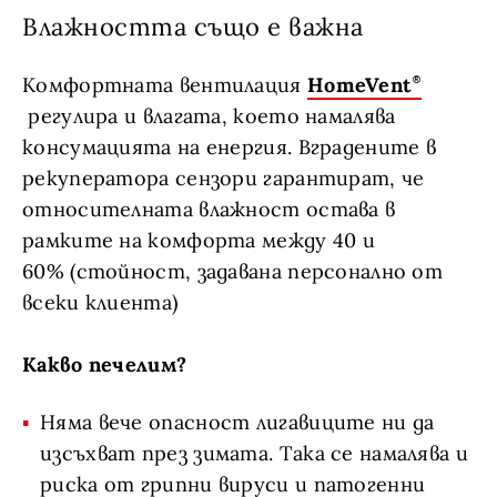
Влажността също е важна
Комфортната вентилация
HomeVent
регулира и влагата, което намалява
консумацията на енергия. Вградените в
рекуператора сензори гарантират, че
относителната влажност остава в
рамките на комфорта между 40 и
60% (стойност, задавана персонално от
всеки клиента)
Какво печелим?
Няма вече опасност лигавиците ни да
изсъхват през зимата. Така се намалява и
риска от грипни вируси и патогенни