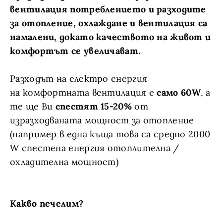
вентилация потреблението и разходите
за отопление, охлаждане и вентилация са
намалени, докато качеството на живот и
комфортът се увеличават.
Разходът на електро енергия
на комфортната вентилация е
само 60W
, а
те ще Ви
спестят 15-20%
от
изразходваната мощност за отопление
(например в една къща това са средно 2000
W спестена енергия отоплителна /
охладителна мощност)
Какво печелим?