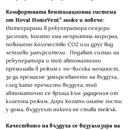
Комфортната вентилационна система
от Hoval HomeVent
може и повече:
Интегрирани в рекуператора сензори
засичат, когато има неприятна миризма,
повишено количество СО2 или друг вид
летливи замърсители. Подават сигнал на
рекуператора и той автоматично
преминава в режим с по-висока мощност,
за да премахне замърсяването на въздуха,
след като пречисти въздуха, той
автоматично се връща към зададения от
клиента режим. Дори когато имате гости
у дома, въздухът никога не става тежък.
Качеството на въздуха се визуализира на