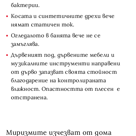
бактерии.
Косата и синтетичните дрехи вече
нямат статичен ток.
Огледалото в банята вече не се
замъглява.
Дървеният под, дървените мебели и
музикалните инструменти направени
от дърво запазват своята стойност
благодарение на контролираната
влажност. Опастността от плесен е
отстранена.
Миризмите изчезват от дома