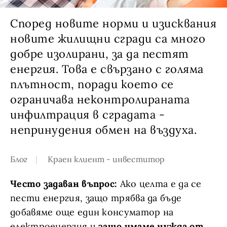
Според новите норми и изисквания
новите жилищни сгради са много
добре изолирани, за да пестят
pro (40, 50)
енергия. Това е свързано с голяма
плътност, поради което се
ограничава неконтролираната
инфилтрация в сградата -
непринудения обмен на въздуха.
Блог
Краен клиент - инвеститор
Често задаван въпрос:
Ако целта е да се
пести енергия, защо трябва да бъде
добавяме още един консуматор на
електроенергия и
защо имаме нужда от