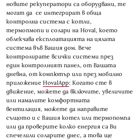
новите рекуператори са оборудвани, те
могат да се интегрират в обща
контролна система с котли,
термопмопи и солари на Hoval, което
облекчава експлоатацията на цялата
система във Вашия дом. Вече
контролирате всички системи през
един контролният панел, от Вашата
дневна, от компютър или през мобилно
приложение
HovalApp
: Когато сте в
движение, можете да включите, увеличите
или намалите комфортната
вентилация, можете да направите
същото и с Вашия котел или термопомпа
или да проверите колко енергия са Ви
спечелили соларите днес, а това ще