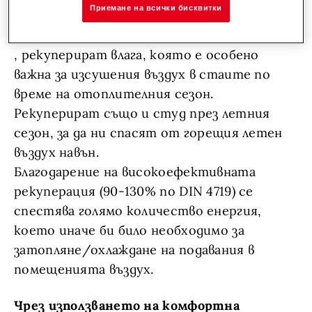
Приемане на всички бисквитки
Освен рекуперация на топлина, апаратите
за комфортна вентилация Hoval HomeVent
, рекуперират влага, която е особено
важна за изсушения въздух в стаите по
време на отоплителния сезон.
Рекуперират също и студ през летния
сезон, за да ни спасят от горещия летен
въздух навън.
Благодарение на високоефективната
рекуперация (90-130% по DIN 4719) се
спестява голямо количество енергия,
което иначе би било необходимо за
затопляне/охлаждане на подавания в
помещенията въздух.
Чрез използването на комфортна