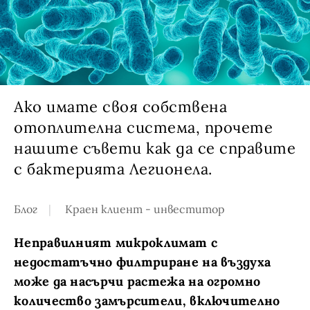
pro (40, 50)
Ако имате своя собствена
отоплителна система, прочете
нашите съвети как да се справите
с бактерията Легионела.
Блог
Краен клиент - инвеститор
Неправилният микроклимат с
недостатъчно филтриране на въздуха
може да насърчи растежа на огромно
количество замърсители, включително