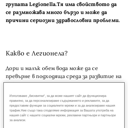
групата Legionella.Тя има свойството да
се размножава много бързо и може да
причини сериозни здравословни проблеми.
Какво е Легионела?
Дори и малък обем вода може да се
превърне в подходяща среда за развитие на
микроорганизми. Един от
микроорганизмите, които обитават
Използваме „бисквитки“, за да може нашият сайт да функционира
изкуствени водни среди и влажни зони
правилно, за да персонализираме съдържанието и рекламите, за да
предоставим функции за социалните мрежи и за да анализираме нашия
е известната бактерия
трафик.Ние също така споделяме информация за Вашата употреба на
„Legionella pneumophila“. Тя може да бъде
нашия сайт с нашите социални мрежи, рекламни партньори и партньори
за анализи.
открита и във вътрешни водни обеми,