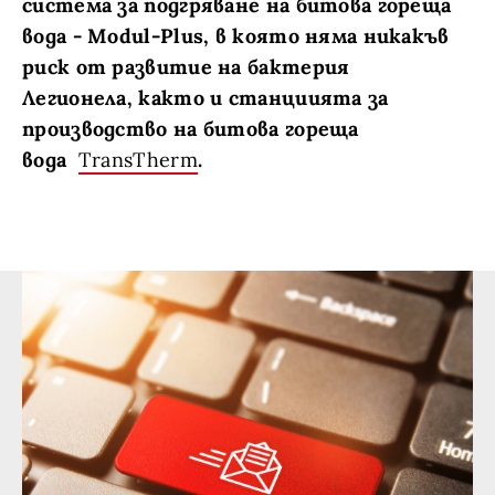
система за подгряване на битова гореща
вода - Modul-Plus, в която няма никакъв
риск от развитие на бактерия
Легионела, както и станциията за
производство на битова гореща
вода
TransTherm
.