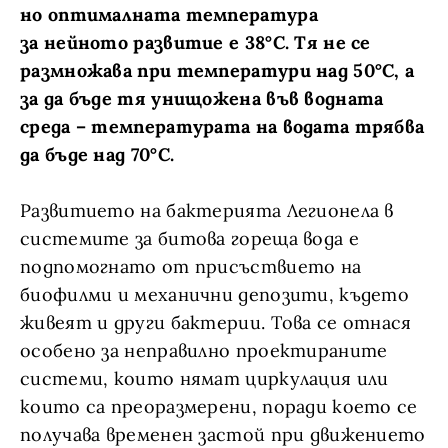
но оптималната температура
за нейното развитие е 38°C. Тя не се
размножава при температури над 50°C, а
за да бъде тя унищожена във водната
среда – температурата на водата трябва
да бъде над 70°C.
Развитието на бактерията Легионела в
системите за битова гореща вода е
подпомогнато от присъствието на
биофилми и механични депозити, където
живеят и други бактерии. Това се отнася
особено за неправилно проектираните
системи, които нямат циркулация или
които са преоразмерени, поради което се
получава временен застой при движението