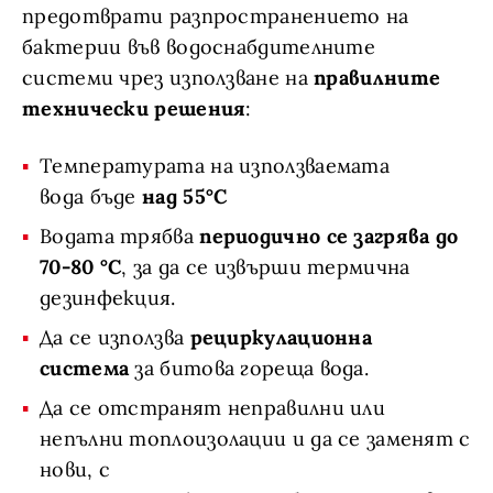
предотврати разпространението на
бактерии във водоснабдителните
системи чрез използване на
правилните
технически решения
:
Температурата на използваемата
вода бъде
над 55°C
Водата трябва
периодично се загрява до
70-80 °C
, за да се извърши термична
дезинфекция.
Да се използва
рециркулационна
система
за битова гореща вода.
Да се отстранят неправилни или
непълни топлоизолации и да се заменят с
нови, с