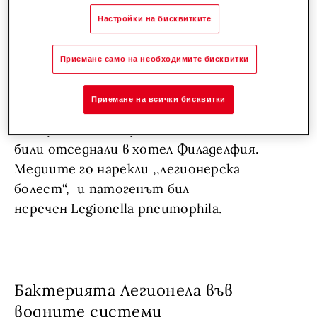
както в морета, така и при влажна почва,
Настройки на бисквитките
мъх, дървени стърготини, дори и във
водоснабдителните системи на сгради.
Приемане само на необходимите бисквитки
Бактериите от групата Легионела са били
открити през 1976 във връзка с нетипичен
Приемане на всички бисквитки
случай на пневмония, която засегнала
ветерани от Американския легион, които
били отседнали в хотел Филаделфия.
Медиите го нарекли ,,легионерска
болест“, и патогенът бил
неречен Legionella pneumophila.
Бактерията Легионела във
водните системи