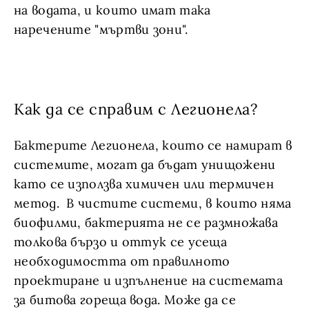
на водата, и които имат така
наречените "мъртви зони".
Как да се справим с Легионела?
Бактерите Легионела, които се намират в
системите, могат да бъдат унищожени
като се използва химичен или термичен
метод. В чистите системи, в които няма
биофилми, бактерията не се размножава
толкова бързо и оттук се усеща
необходимостта от правилното
проектиране и изпълнение на системата
за битова гореща вода. Може да се