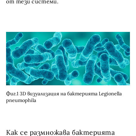
от тези системи.
Фиг.1 3D визуализация на бактерията Legionella
pneumophila
Как се размножава бактерията