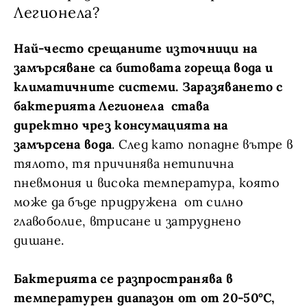
Легионела?
Най-често срещаните източници на
замърсяване са битовата гореща вода и
климатичните системи. Заразяването с
бактерията Легионела става
директно чрез консумацията на
замърсена вода
. След като попадне вътре в
тялото, тя причинява нетипична
пневмония и висока температура, която
може да бъде придружена от силно
главоболие, втрисане и затруднено
дишане.
Бактерията се разпространява в
температурен диапазон от от 20-50°C,