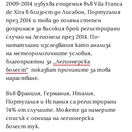
2009-2014 избухва епидемия във Vila Franca
de Xira в близост до Лисабон, Португалия
през 2014 и това до голяма степен
допринася за високия брой регистрирани
случаи на Легионела през 2014. По-
нататъшни изследвания като анализа
на метеорологичните условия,
благоприятни за
,,Легионерска
болест“
показват причините за това
нарастване.
Във Франция, Германия, Италия,
Португалия и Испания са регистрирани
74% от случаите. Можете да намерите
списък с огнища на легионерска
болест тук.