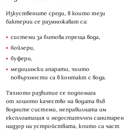
Изкуствените среди, в които тези
бактерии се размножават са:
системи за битова гореща вода,
бойлери,
буфери,
медицински апарати, чиито
повърхности са в контакт с вода.
Тяхното развитие се подпомага
от лошото качество на водата във
водните системи, неправилната им
експлоатация и недостатъчен санитарен
надзор на устройствата, които са част