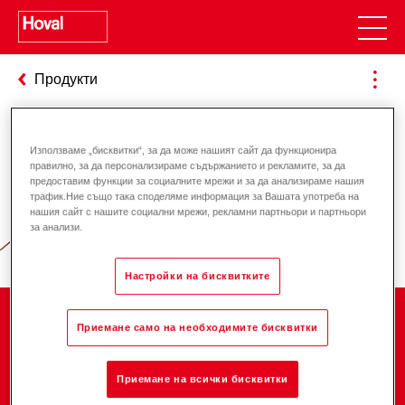
Продукти
Използваме „бисквитки“, за да може нашият сайт да функционира
Отговорност за енергията и
правилно, за да персонализираме съдържанието и рекламите, за да
предоставим функции за социалните мрежи и за да анализираме нашия
околната среда
трафик.Ние също така споделяме информация за Вашата употреба на
нашия сайт с нашите социални мрежи, рекламни партньори и партньори
за анализи.
Настройки на бисквитките
Компания
Приемане само на необходимите бисквитки
Приемане на всички бисквитки
Кариера