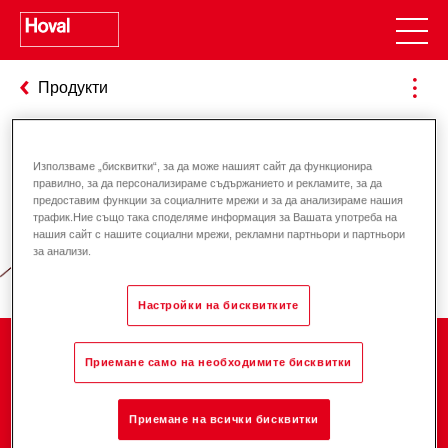
Продукти
Използваме „бисквитки“, за да може нашият сайт да функционира
Отговорност за енергията и
правилно, за да персонализираме съдържанието и рекламите, за да
предоставим функции за социалните мрежи и за да анализираме нашия
околната среда
трафик.Ние също така споделяме информация за Вашата употреба на
нашия сайт с нашите социални мрежи, рекламни партньори и партньори
за анализи.
Настройки на бисквитките
Компания
Приемане само на необходимите бисквитки
Приемане на всички бисквитки
Кариера