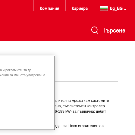
Компания
Кариера
bg_BG
Търсене
 и рекламите, за да
мация за Вашата употреба на
ие и пренос на топлина от отоплителна мрежа към системите
 за свързване, монтирана на стена, със системен контролер
та за управление). Мощност: 26-189 kW (за първична: дебит
 °C).
търговска или промишлена сграда - за Ново строителство и