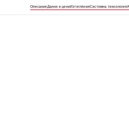
Описание
Данни и цени
Изтегляния
Системна технология
А