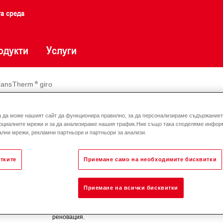
та среда
одукти
Услуги
ransTherm
giro
sTherm
giro
а да може нашият сайт да функционира правилно, за да персонализираме съдържанието
оциалните мрежи и за да анализираме нашия трафик.Ние също така споделяме инфор
лни мрежи, рекламни партньори и партньори за анализи.
TransTherm
giro (H0/N10 - H0/N80)
тките
Приемане само на необходимите бисквитки
Компактна топлообменна станция за управление, наблюден
за отопление и подгряване на вода на потребителя. Готова
Hoval TopTronic
E (комуникационен интерфейс към система
Приемане на всички бисквитки
90 °C, връщане 53 °C и вторична: дебит 75 °C, връщане 50
Област на приложение: Еднофамилна къща, жилищен блок, 
реновация.