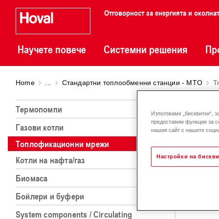
Отговорност за енергията и околна
Научете повече
Системни решения
Пр
Home
...
Стандартни топлообменни станции - MTO
T
Tran
Термопомпи
Използваме „бисквитки“, з
предоставим функции за с
Газови котли
нашия сайт с нашите социа
Топлофикационни мрежи
Котли на нафта/газ
Настройки на бискви
Биомаса
Бойлери и буфери
System components / Circulating