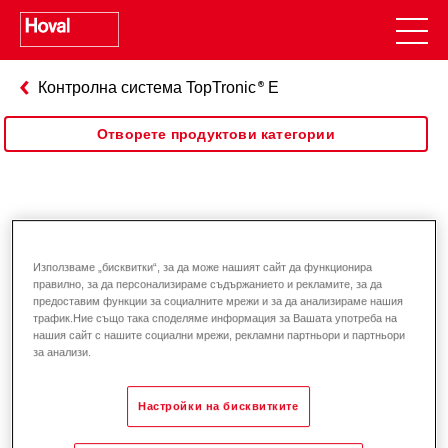
Контролна система TopTronic
E
Отворете продуктови категории
TopTronic
E управление
Използваме „бисквитки“, за да може нашият сайт да функционира
правилно, за да персонализираме съдържанието и рекламите, за да
предоставим функции за социалните мрежи и за да анализираме нашия
трафик.Ние също така споделяме информация за Вашата употреба на
нашия сайт с нашите социални мрежи, рекламни партньори и партньори
за анализи.
Настройки на бисквитките