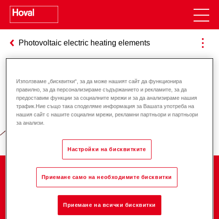
Photovoltaic electric heating elements
Използваме „бисквитки“, за да може нашият сайт да функционира
Отговорност за енергията и
правилно, за да персонализираме съдържанието и рекламите, за да
предоставим функции за социалните мрежи и за да анализираме нашия
околната среда
трафик.Ние също така споделяме информация за Вашата употреба на
нашия сайт с нашите социални мрежи, рекламни партньори и партньори
за анализи.
Настройки на бисквитките
Компания
Приемане само на необходимите бисквитки
Приемане на всички бисквитки
Кариера