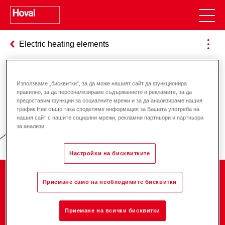
Electric heating elements
Използваме „бисквитки“, за да може нашият сайт да функционира
Отговорност за енергията и
правилно, за да персонализираме съдържанието и рекламите, за да
предоставим функции за социалните мрежи и за да анализираме нашия
околната среда
трафик.Ние също така споделяме информация за Вашата употреба на
нашия сайт с нашите социални мрежи, рекламни партньори и партньори
за анализи.
Настройки на бисквитките
Компания
Приемане само на необходимите бисквитки
Приемане на всички бисквитки
Кариера