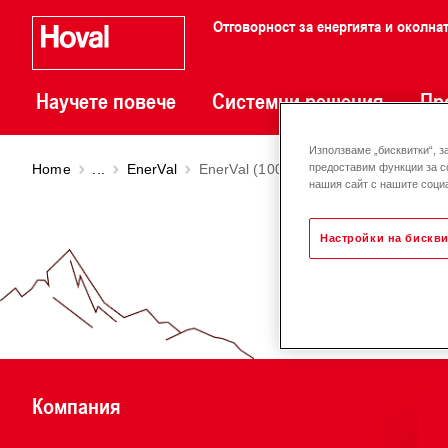
Отговорност за енергията и околна
Научете повече
Системни решения
Пр
Използваме „бисквитки“, з
Home
...
EnerVal
EnerVal (100-500)
предоставим функции за с
нашия сайт с нашите социа
Настройки на бискви
Компания