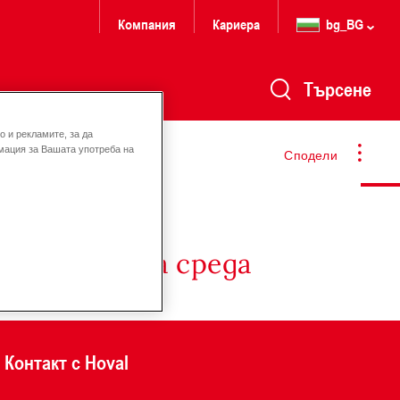
Компания
Кариера
bg_BG
Търсене
 и рекламите, за да
мация за Вашата употреба на
Сподели
 и околната среда
Контакт с Hoval