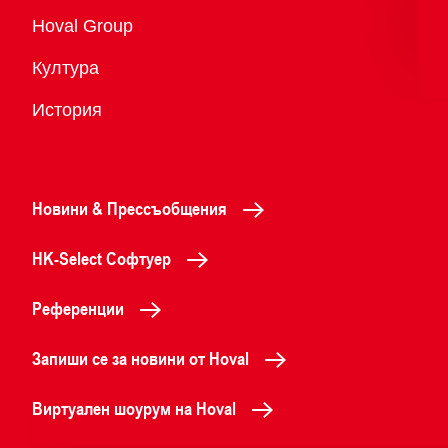
Преглед
Hoval Group
Култура
История
Новини & Прессъобщения
HK-Select Софтуер
Референции
Запиши се за новини от Hoval
Виртуален шоурум на Hoval