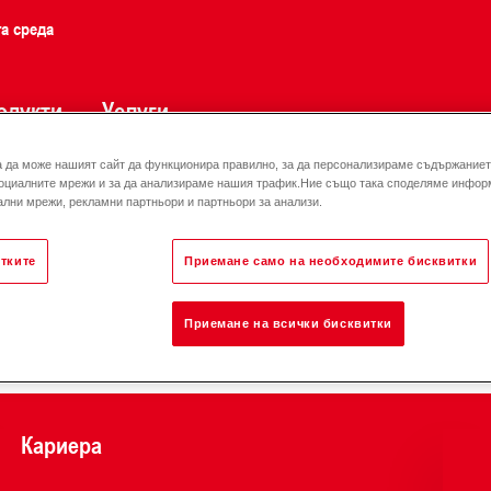
та среда
одукти
Услуги
а да може нашият сайт да функционира правилно, за да персонализираме съдържанието
оциалните мрежи и за да анализираме нашия трафик.Ние също така споделяме инфор
лни мрежи, рекламни партньори и партньори за анализи.
тките
Приемане само на необходимите бисквитки
Отговорност за енергията
Приемане на всички бисквитки
Кариера