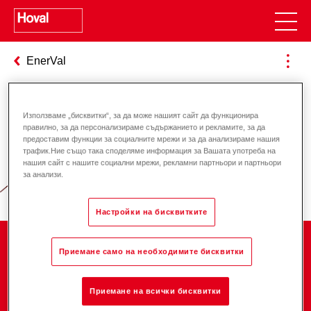
EnerVal
Използваме „бисквитки“, за да може нашият сайт да функционира
Отговорност за енергията и
правилно, за да персонализираме съдържанието и рекламите, за да
предоставим функции за социалните мрежи и за да анализираме нашия
околната среда
трафик.Ние също така споделяме информация за Вашата употреба на
нашия сайт с нашите социални мрежи, рекламни партньори и партньори
за анализи.
Настройки на бисквитките
Компания
Приемане само на необходимите бисквитки
Приемане на всички бисквитки
Кариера