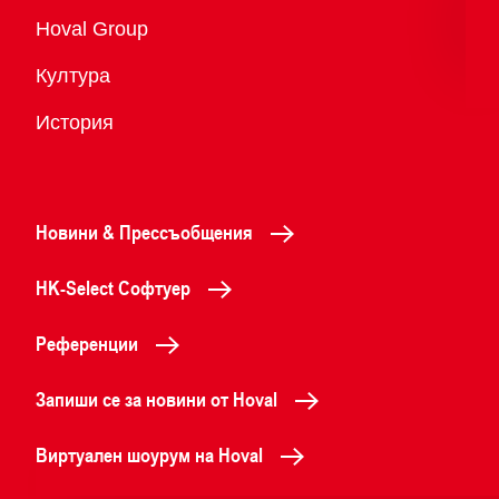
Преглед
Hoval Group
Култура
История
Новини & Прессъобщения
HK-Select Софтуер
Референции
Запиши се за новини от Hoval
Виртуален шоурум на Hoval