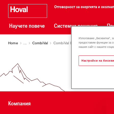
Отговорност за енергията и околна
Научете повече
Системни решения
Пр
Използваме „бисквитки“, з
Home
...
CombiVal
CombiVal ER (200-1000)
предоставим функции за с
нашия сайт с нашите социа
Настройки на бискви
Компания