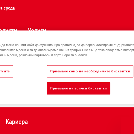
та среда
одукти
Услуги
а да може нашият сайт да функционира правилно, за да персонализираме съдържанието
оциалните мрежи и за да анализираме нашия трафик.Ние също така споделяме инфор
лни мрежи, рекламни партньори и партньори за анализи.
тките
Приемане само на необходимите бисквитки
Отговорност за енергията
Приемане на всички бисквитки
Кариера