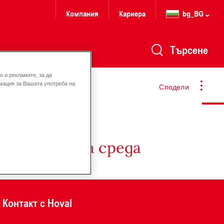
Компания
Кариера
bg_BG
Търсене
 и рекламите, за да
мация за Вашата употреба на
Сподели
 и околната среда
Контакт с Hoval