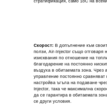
стратификация, само 1оС на всеки
Скорост:
В допълнение към свои
ползи, Air-Injector също отговаря 
изисквания по отношение на топл
благодарение на постоянно нискит
въздуха в обитаемата зона. Чрез 
управление постоянно сравняват 
настройва ъгъла на подаване чрез
Injector, така че максимална скоро
да се гарантира в обитаемата зо
се други условия.