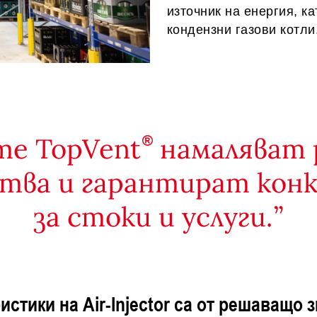
източник на енергия, к
кондензни газови котли
е TopVent
намаляват 
тва и гарантират кон
за стоки и услуги.
истики на Air-Injector са от решаващо 