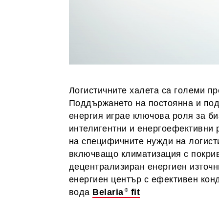
Логистичните халета са големи пр
Поддържането на постоянна и по
енергия играе ключова роля за би
интелигентни и енергоефективни 
на специфичните нужди на логист
включващо климатизация с покри
децентрализиран енергиен източн
енергиен център с ефективен кон
вода
Belaria
fit