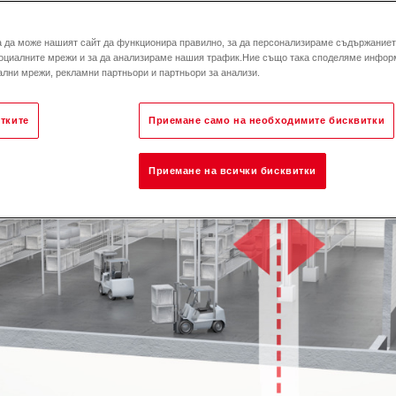
а да може нашият сайт да функционира правилно, за да персонализираме съдържанието
оциалните мрежи и за да анализираме нашия трафик.Ние също така споделяме инфор
лни мрежи, рекламни партньори и партньори за анализи.
тките
Приемане само на необходимите бисквитки
Приемане на всички бисквитки