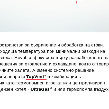
остранства за съхранение и обработка на стоки.
дходяща температура при минимални разходи на
знеса. Hoval се фокусира върху разработването н
решения за отопление и охлаждане, които отговар
ичните халета. А именно системно решение
вни апарати
TopVent
в комбинация с
ик като термопомпен агрегат или централизиран
дензен котел -
UltraGas
и или термопомпа въздух