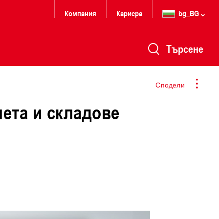
Компания
Кариера
bg_BG
Търсене
Сподели
ета и складове