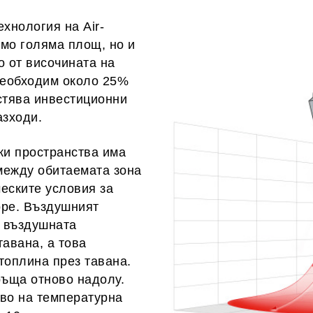
хнология на Air-
амо голяма площ, но и
 от височината на
 необходим около 25%
стява инвестиционни
азходи.
ки пространства има
между обитаемата зона
еските условия за
оре. Въздушният
а въздушната
тавана, а това
топлина през тавана.
ръща отново надолу.
иво на температурна