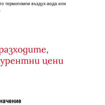
ато термопомпи въздух-вода или
.
разходите,
курентни цени
значение