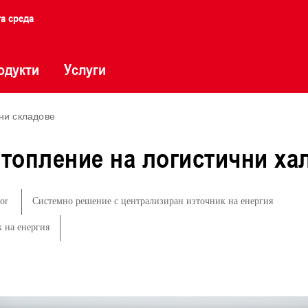
та среда
одукти
Услуги
ни складове
топление на логистични хал
tor
Системно решение с централизиран източник на енергия
 на енергия