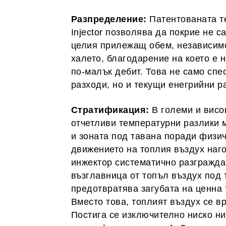
Разпределение:
Патентованата те
Injector позволява да покрие не с
целия прилежащ обем, независимо
халето, благодарение на което е
по-малък дебит. Това не само спе
разходи, но и текущи енегрийни р
Стратификация:
В големи и висо
отчетливи температурни разлики 
и зоната под тавана поради физич
движението на топлия въздух наг
инжектор систематично разгражд
възглавница от топъл въздух под 
предотвратява загубата на ценна 
Вместо това, топлият въздух се в
Постига се изключително ниско н