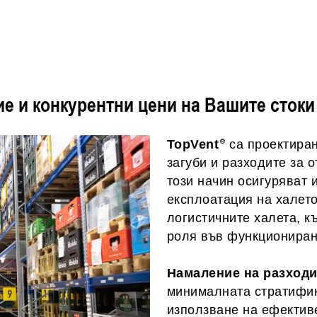
е и конкурентни цени на Вашите стоки
TopVent
са проектиран
загуби и разходите за 
този начин осигуряват 
експлоатация на халето
логистичните халета, к
роля във функциониран
Намаление на разходит
минималната стратифик
използване на ефектив