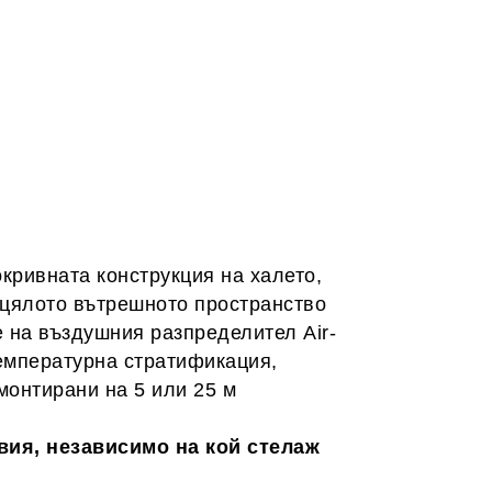
окривната конструкция на халето,
 цялото вътрешното пространство
 на въздушния разпределител Air-
температурна стратификация,
монтирани на 5 или 25 м
вия, независимо на кой стелаж