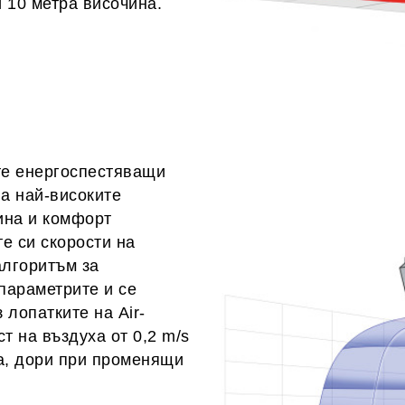
 10 метра височина.
те енергоспестяващи
на най-високите
ина и комфорт
е си скорости на
алгоритъм за
параметрите и се
 лопатките на Air-
ст на въздуха от 0,2 m/s
на, дори при променящи