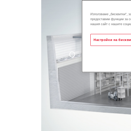
Използваме „бисквитки“, з
предоставим функции за с
нашия сайт с нашите социа
Настройки на бискви