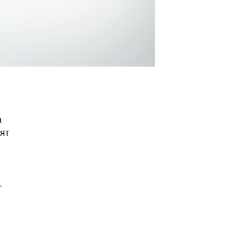
а
ят
-