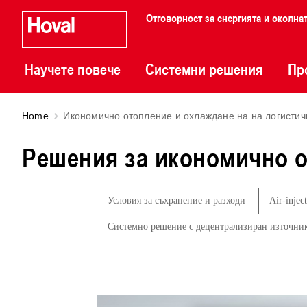
Отговорност за енергията и околна
Научете повече
Системни решения
Пр
Home
Икономично отопление и охлаждане на на логистич
Решения за икономично о
Условия за съхранение и разходи
Air-injec
Системно решение с децентрализиран източник