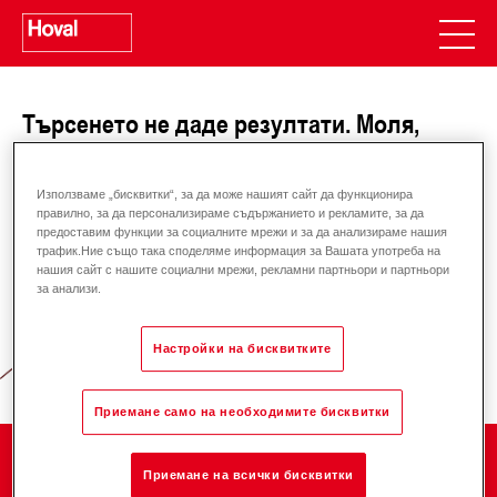
Търсенето не даде резултати. Моля,
опитайте отново.
Използваме „бисквитки“, за да може нашият сайт да функционира
правилно, за да персонализираме съдържанието и рекламите, за да
предоставим функции за социалните мрежи и за да анализираме нашия
трафик.Ние също така споделяме информация за Вашата употреба на
Отговорност за енергията и
нашия сайт с нашите социални мрежи, рекламни партньори и партньори
за анализи.
околната среда
Настройки на бисквитките
Приемане само на необходимите бисквитки
Компания
Приемане на всички бисквитки