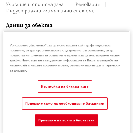
Училище и спортна зала
Реновация
Индустриални климатични системи
Данни за обекта
Спортна зала "Триадица", в гр. София
Използваме „бисквитки“, за да може нашият сайт да функционира
Обща площ 2067м², от които
1000м²
е
правилно, за да персонализираме съдържанието и рекламите, за да
предоставим функции за социалните мрежи и за да анализираме нашия
основната баскетболна и волейболна зала,
трафик.Ние също така споделяме информация за Вашата употреба на
която разполага с трибуна с 530 седящи
нашия сайт с нашите социални мрежи, рекламни партньори и партньори
за анализи.
места и има височина
10м
.
Залата е и мултифункционална. В нея
Настройки на бисквитките
могат да се провеждат концерти,
презентации, дискотеки, събрания и
Приемане само на необходимите бисквитки
културни инициативи.
Приемане на всички бисквитки
Заложени съоръжения:
TopVent MH
9C - 1 брой