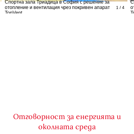
Спортна зала Триадица в София с решение за
С
отопление и вентилация чрез покривен апарат
о
1 / 4
TopVent
T
Отговорност за енергията и
околната среда