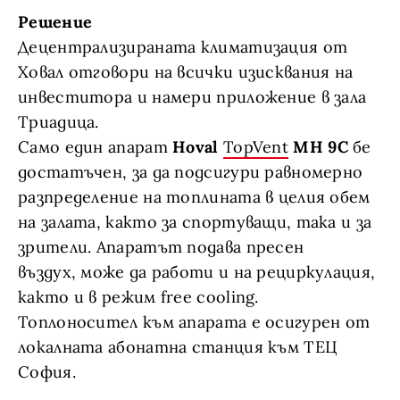
Решение
Децентрализираната климатизация от
Ховал отговори на всички изисквания на
инвеститора и намери приложение в зала
Триадица.
Само един апарат
Hoval
TopVent
MH 9C
бе
достатъчен, за да подсигури равномерно
разпределение на топлината в целия обем
на залата, както за спортуващи, така и за
зрители. Апаратът подава пресен
въздух, може да работи и на рециркулация,
както и в режим free cooling.
Топлоносител към апарата е осигурен от
локалната абонатна станция към ТЕЦ
София.