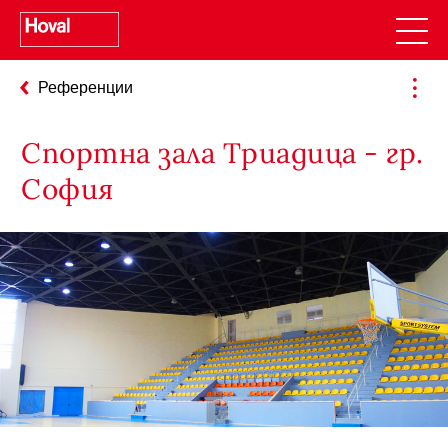
Референции
Спортна зала Триадица - гр.
София