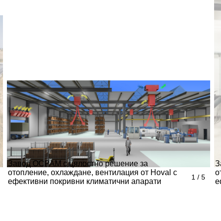
Завод ОСРАМ с цялостно решение за
З
отопление, охлаждане, вентилация от Hoval с
о
1 / 5
ефективни покривни климатични апарати
е
TopVent
T