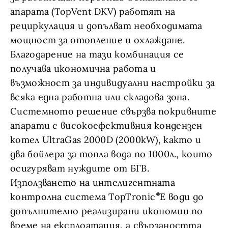
апарата (TopVent DKV) работят на
рециркулация и допълват необходимата
мощност за отопление и охлаждане.
Благодарение на тази комбинация се
получава икономична работа и
възможност за индивидуални настройки за
всяка една работна или складова зона.
Системното решение свързва покривните
апарати с високоефективния кондензен
котел UltraGas 2000D (2000kW), както и
два бойлера за топла вода по 1000л., които
осигуряват нуждите от БГВ.
Използването на интелигентната
контролна система TopTronic
E води до
допълнително реализирани икономии по
време на експлоатация, а свързаността