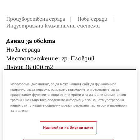
Производствена сграда
Нови сгради
Индустриални климатични системи
Данни за обекта
Нова сграда
Местоположение: гр. Пловдив
Площ: 18 000 m2
Заложени съоръжения:
Използваме „бисквитки“, за да може нашият сайт да функционира
правилно, за да персонализираме съдържанието и рекламите, за да
TopVent MK - 7 броя
- покривен апарат
предоставим функции за социалните мрежи и за да анализираме нашия
трафик.Ние също така споделяме информация за Вашата употреба на
отопление и охлаждане, с пресен въздух
нашия сайт с нашите социални мрежи, рекламни партньори и партньори
TopVent DKV - 10 броя
- покривен апарат за
за анализи.
отопление и охлаждане, рециркулация
UltraGas 2000D - 1 брой
- кондензен газов
Настройки на бисквитките
котел