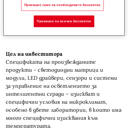
TopTronic E
- контролна система, свързана
Приемане само на необходимите бисквитки
с интернет и БМС
MultiVal ER 1000 - 2 броя
- бойлер
Приемане на всички бисквитки
Цел на инвеститора
Спецификата на произвежданите
продукти - светодиодни матрици и
модули, LED драйвери, сензори и системи
за управление на осветлението за
интелигентни сгради – изискват и
специфични условия на микроклимат,
особено в двете лаборатории, в които има
много специфични изисквания към
температурата.