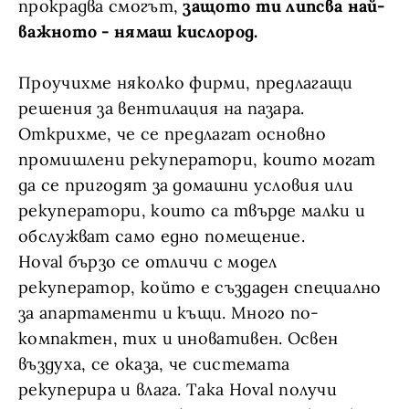
прокрадва смогът,
защото ти липсва най-
важното - нямаш кислород.
Проучихме няколко фирми, предлагащи
решения за вентилация на пазара.
Открихме, че се предлагат основно
промишлени рекуператори, които могат
да се пригодят за домашни условия или
рекуператори, които са твърде малки и
обслужват само едно помещение.
Hoval бързо се отличи с модел
рекуператор, който е създаден специално
за апартаменти и къщи. Много по-
компактен, тих и иновативен. Освен
въздуха, се оказа, че системата
рекуперира и влага. Така Hoval получи