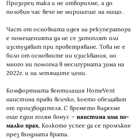
Прозорец така и не отворихме, а до
половин час вече не миришеше на нищо.
Част от основната идея на рекуператора
е помещенията да не се затоплят или
изстудяват при проветряване. Това не е
било от основните ни изисквания, но
много ни помогна в несигурната зима на
2022г. и на летящите цени.
Комфортната вентилация HomeVent
наистина прави всичко, което обещават
от производителя. С времето видяхме
още един голям бонус –
наистина има по-
малко прах.
Колкото успее да се промъкне
през входната врата.