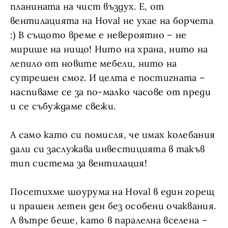
планината на чист въздух. Е, от
вентилацията на Hoval не ухае на борчета
:) В същото време е невероятно – не
мирише на нищо! Нито на храна, нито на
лепило от новите мебели, нито на
сутрешен смог. И целта е постигната –
наспиваме се за по-малко часове от преди
и се събуждаме свежи.
А само като си помисля, че имах колебания
дали си заслужава инвестицията в такъв
тип система за вентилация!
Посетихме шоурума на Hoval в един горещ
и прашен летен ден без особени очаквания.
А вътре беше, като в паралелна вселена –