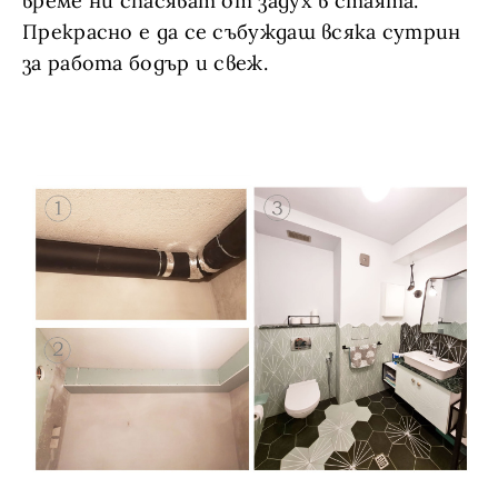
време ни спасяват от задух в стаята.
Прекрасно е да се събуждаш всяка сутрин
за работа бодър и свеж.