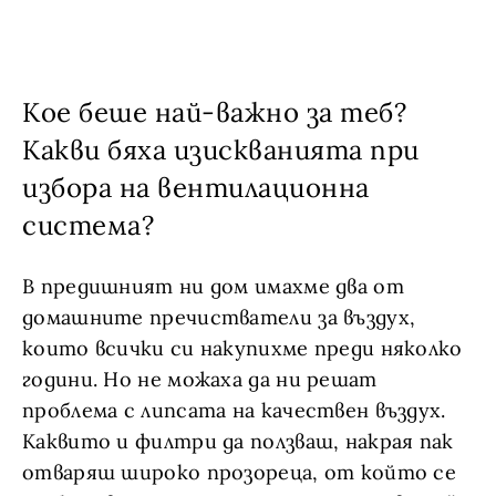
Кое беше най-важно за теб?
Какви бяха изискванията при
избора на вентилационна
система?
В предишният ни дом имахме два от
домашните пречистватели за въздух,
които всички си накупихме преди няколко
години. Но не можаха да ни решат
проблема с липсата на качествен въздух.
Каквито и филтри да ползваш, накрая пак
отваряш широко прозореца, от който се