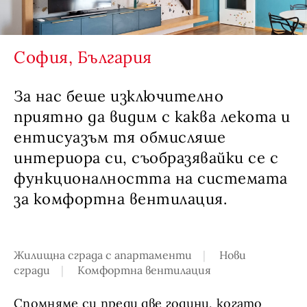
София, България
За нас беше изключително
приятно да видим с каква лекота и
ентисуазъм тя обмисляше
интериора си, съобразявайки се с
функционалността на системата
за комфортна вентилация.
Жилищна сграда с апартаменти
Нови
сгради
Комфортна вентилация
Спомняме си преди две години, когато