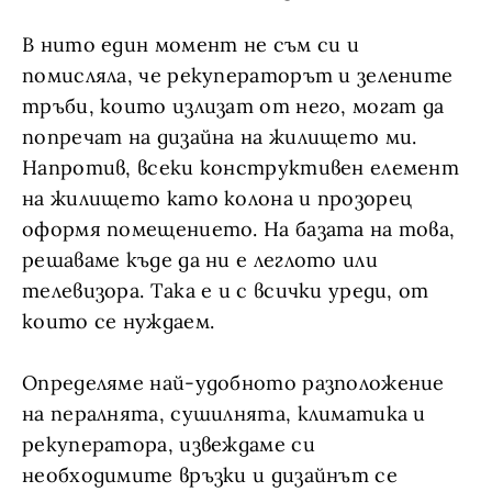
В нито един момент не съм си и
помисляла, че рекуператорът и зелените
тръби, които излизат от него, могат да
попречат на дизайна на жилището ми.
Напротив, всеки конструктивен елемент
на жилището като колона и прозорец
оформя помещението. На базата на това,
решаваме къде да ни е леглото или
телевизора. Така е и с всички уреди, от
които се нуждаем.
Определяме най-удобното разположение
на пералнята, сушилнята, климатика и
рекуператора, извеждаме си
необходимите връзки и дизайнът се