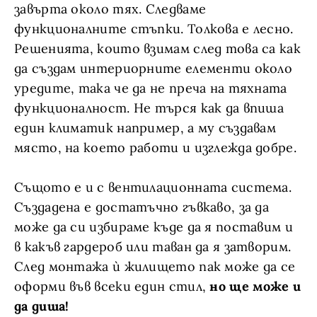
завърта около тях. Следваме
функционалните стъпки. Толкова е лесно.
Решенията, които взимам след това са как
да създам интериорните елементи около
уредите, така че да не преча на тяхната
функционалност. Не търся как да впиша
един климатик например, а му създавам
място, на което работи и изглежда добре.
Същото е и с вентилационната система.
Създадена е достатъчно гъвкаво, за да
може да си избираме къде да я поставим и
в какъв гардероб или таван да я затворим.
След монтажа ѝ жилището пак може да се
оформи във всеки един стил,
но ще може и
да диша!