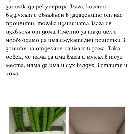
започва да рекуперира влага, когато
въздухът е овлажнен в зададените от нас
проценти, тогава излишната влага се
изхвърля от дома. Именно за тази цел е
необходимо да има смукателни решетки в
зоните на отделяне на влага в дома. Така
освен, че няма да има влага и мухъл в тези
места, няма да има и сух въздух в стаите и
хола.