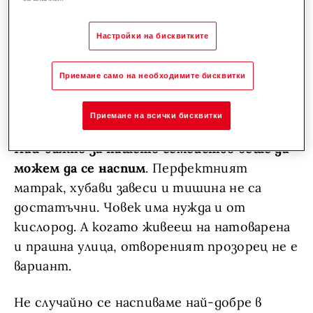
Какви бяха основните въпроси
или проблеми, които искахте да
Настройки на бисквитките
избегнете в новия дом и
Приемане само на необходимите бисквитки
намерихте ли лесно отговори за
тях?
Приемане на всички бисквитки
Най-важно за нашето семейство беше да
можем да се наспим
. Перфектният
матрак, хубави завеси и тишина не са
достатъчни. Човек има нужда и от
кислород. А когато живееш на натоварена
и прашна улица, отвореният прозорец не е
вариант.
Не случайно се наспиваме най-добре в