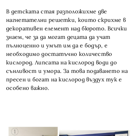
В детската стая разположихме две
нагнетателни решетки, които скрихме в
декоративен елемент над бюрото. Всички
знаем, че за да могат децата да учат
пълноценно и умът им да е бодър, е
необходимо достатъчно количество
кислород. Липсата на кислород води до
сънливост и умора. За това подаването на
пресен и богат на кислород въздух тук е
особено важно.