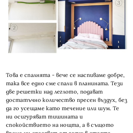
Това е спалнята - вече се наспиваме добре,
така все едно сме спали в планината. Тези
две решетки над леглото, подават
достатъчно количество пресен въздух, без
да го усещаме като течение или шум. Те
ни осигуряват тишината и
спокойствието на нощта, а в същото