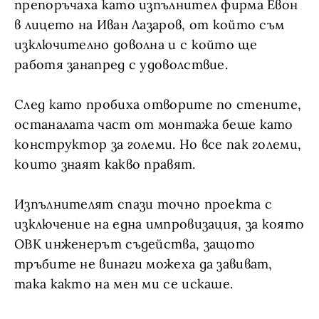
препоръчаха като изпълнител фирма Евон
в лицето на Иван Лазаров, от който съм
изключително доволна и с който ще
работя занапред с удоволствие.
След като пробиха отворите по стените,
останалата част от монтажа беше като
конструктор за големи. Но все пак големи,
които знаят какво правят.
Изпълнителят спази точно проекта с
изключение на една импровизация, за която
ОВК инженерът съдейства, защото
тръбите не винаги можеха да завиват,
така както на мен ми се искаше.