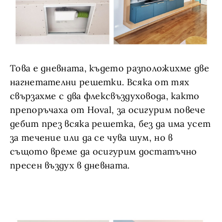
Това е дневната, където разположихме две
нагнетателни решетки. Всяка от тях
свързахме с два флексвъздуховода, както
препоръчаха от Hoval, за осигурим повече
дебит през всяка решетка, без да има усет
за течение или да се чува шум, но в
същото време да осигурим достатъчно
пресен въздух в дневната.