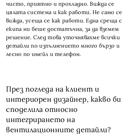
чисто, приятно и прохладно. Вижда се
цялата система и как работи. Не само се
вижда, усеща се как работи. Една среща с
екипа ни беше достатъчна, за да вземем
решение. След това уточнявахме всички
детайли по изпълнението много бързо и
лесно по имейл и телефон.
През погледа на клиент и
интериорен дизайнер, какво би
споделила относно
интегрирането на
вентилационните детайли?