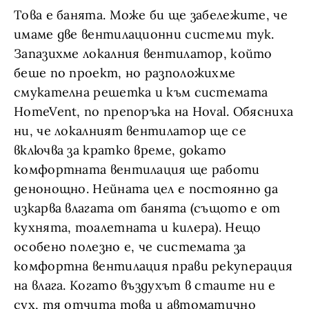
Това е банята. Може би ще забележите, че
имаме две вентилационни системи тук.
Запазихме локалния вентилатор, който
беше по проект, но разположихме
смукателна решетка и към системата
HomeVent, по препоръка на Hoval. Обясниха
ни, че локалният вентилатор ще се
включва за кратко време, докато
комфортната вентилация ще работи
денонощно. Нейната цел е постоянно да
изкарва влагата от банята (същото е от
кухнята, тоалетната и килера). Нещо
особено полезно е, че системата за
комфортна вентилация прави рекуперация
на влага. Когато въздухът в стаите ни е
сух, тя отчита това и автоматично