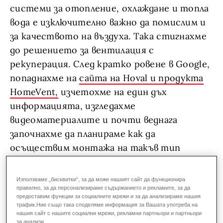
системи за отопление, охлаждане и топла
вода е изключително важно да помислим и
за качеството на въздуха. Така стигнахме
до решението за вентилация с
рекуперация. След кратко ровене в Google,
попаднахме на
сайта на Hoval и продукта
HomeVent,
изчетохме на един дъх
информацията, изгледахме
видеоматериалите и почти веднага
започнахме да планираме как да
осъществим монтажа на такъв тип
система. Бяхме убедени, че това е нашата
система.
Използваме „бисквитки“, за да може нашият сайт да функционира
правилно, за да персонализираме съдържанието и рекламите, за да
предоставим функции за социалните мрежи и за да анализираме нашия
трафик.Ние също така споделяме информация за Вашата употреба на
нашия сайт с нашите социални мрежи, рекламни партньори и партньори
за анализи.