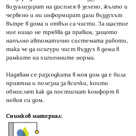
визуализират на дисплея в зелено, жълто и
червено и ни информират дали въздухът
вътре в дома и отвън са чисти. За щастие
ние нищо не трябва да правим, защото
напълно автоматично системата работи,
така че да осигури чист въздух в дома в
рамките на хигиенните норми.
Надявам се разходката в моя дом да е била
приятна и полезна за всички, които
обмислят как да постигнат комфорт в
новия си дом.
Снимков материал: