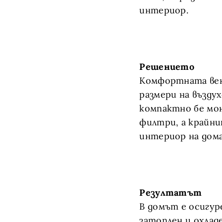
интериор.
Решението
Комфортната вен
размери на възду
компактно бе мон
филтри, а крайни
интериор на дома
Резултатът
В домът е осигур
затоплен и охладе