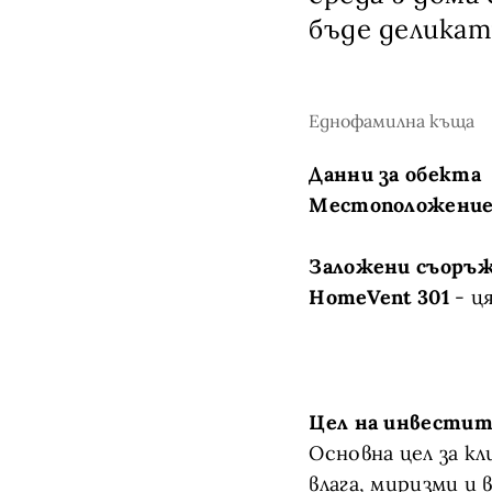
бъде деликат
Еднофамилнa къща
Данни за обекта
Местоположение
Заложени съоръж
HomeVent 301
- ц
Цел на инвестит
Основна цел за к
влага, миризми и