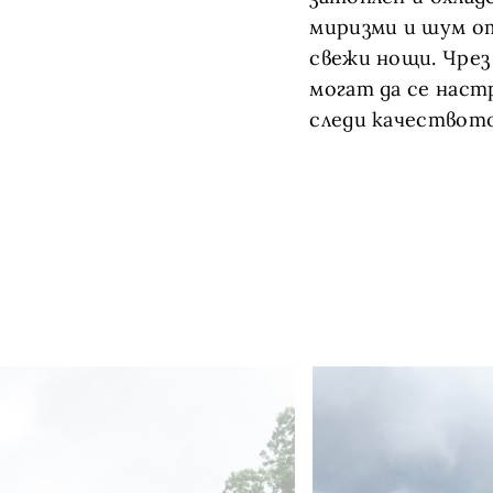
миризми и шум от
свежи нощи. Чрез
могат да се наст
следи качеството