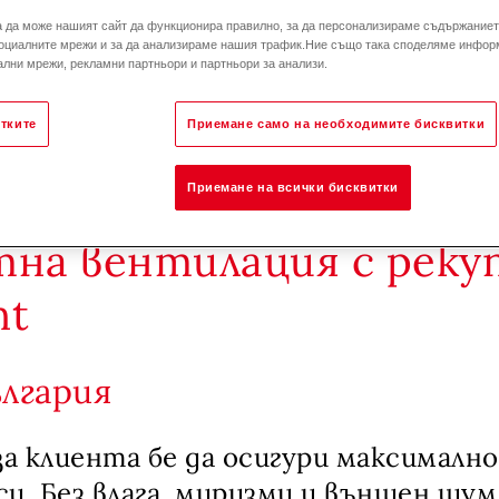
а да може нашият сайт да функционира правилно, за да персонализираме съдържанието
оциалните мрежи и за да анализираме нашия трафик.Ние също така споделяме инфор
лни мрежи, рекламни партньори и партньори за анализи.
тките
Приемане само на необходимите бисквитки
Приемане на всички бисквитки
илна къща в Пирдоп с
на вентилация с реку
nt
ългария
за клиента бе да осигури максимал
си. Без влага, миризми и външен шум