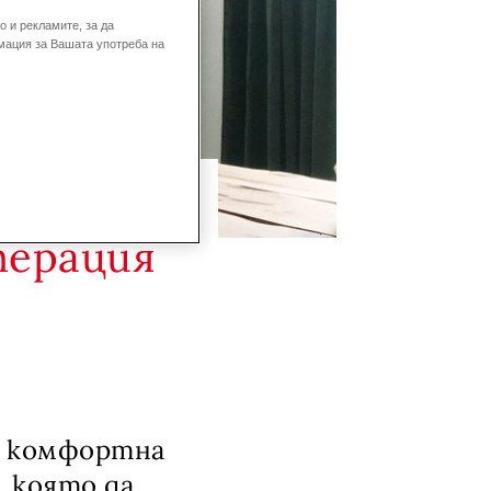
 и рекламите, за да
мация за Вашата употреба на
перация
но комфортна
, която да