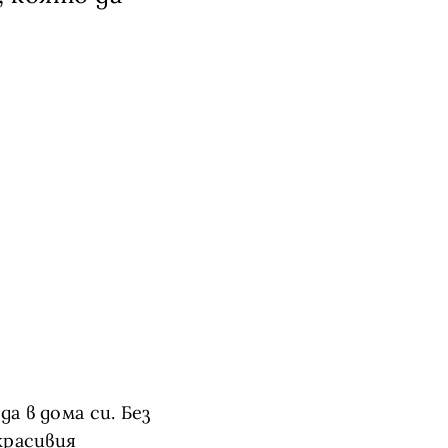
а в дома си. Без
красивия