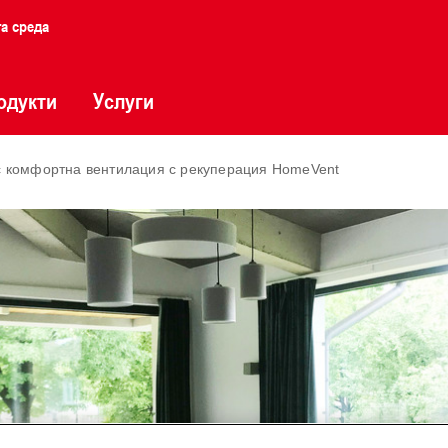
та среда
одукти
Услуги
 комфортна вентилация с рекуперация HomeVent