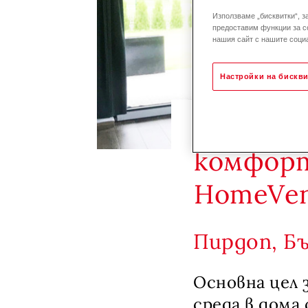
Използваме „бисквитки“, з
предоставим функции за с
нашия сайт с нашите социа
Настройки на бискви
Еднофам
комфорт
HomeVe
Пирдоп, Б
Основна цел 
среда в дома 