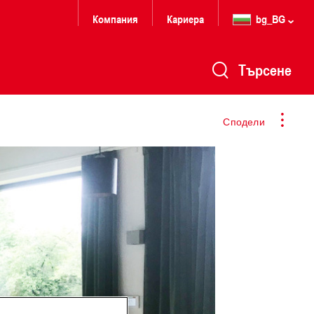
Компания
Кариера
bg_BG
Търсене
Сподели