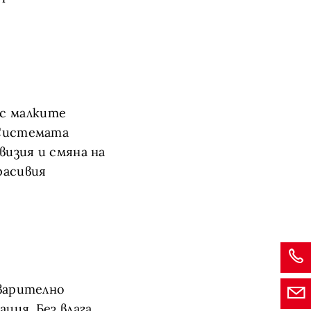
с малките
 Системата
визия и смяна на
расивия
дварително
ция. Без влага,