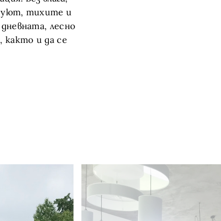
 уют, тихите и
 дневната, лесно
 както и да се