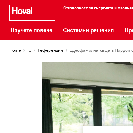
Отговорност за енергията и околна
Научете повече
Системни решения
Пр
Home
...
Референции
Еднофамилна къща в Пирдоп с