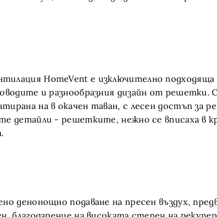
тилация HomeVent е изключително подходяща 
ховодите и разнообразния дизайн от решетки.
тирана на в окачен таван, с лесен достъп за ре
те детайли - решетките, нежно се вписаха в к
.
ено денонощно подаване на пресен въздух, пре
н, благодарение на високата степен на рекупера