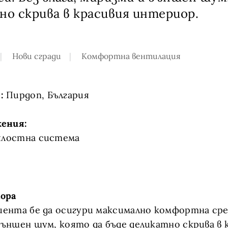
но скрива в красивия интериор.
Нови сгради
Комфортна вентилация
:
Пирдоп, България
ения:
ялостна система
ора
лиента бе да осигури максимално комфортна сред
 външен шум, която да бъде деликатно скрива в 