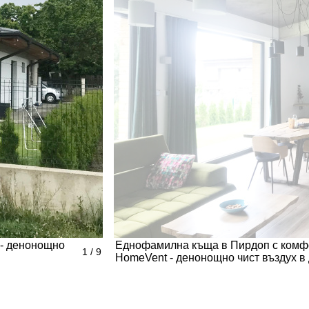
 - денонощно
Еднофамилна къща в Пирдоп с комфо
1 / 9
HomeVent - денонощно чист въздух в