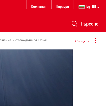
Компания
Кариера
bg_BG
Търсене
опление и охлаждане от Hoval
Сподели