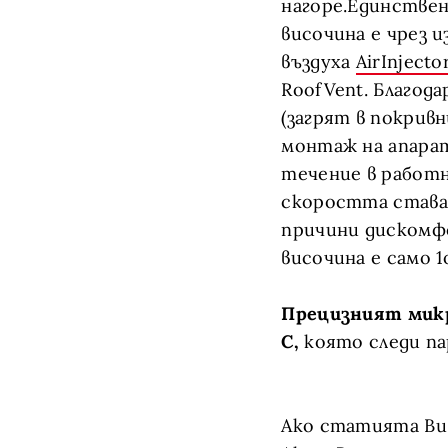
нагоре.Единствен
височина е чрез 
въздуха
AirInjecto
RoofVent. Благод
(загрят в покривн
монтаж на апарат
течение в работн
скоростта става 
причини дискомф
височина е само 1
Прецизният микр
C,
която следи па
Ако статията Ви е