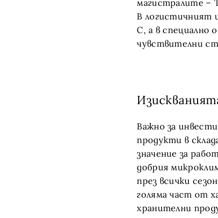
магистралите – Т
В логистичният 
С, а в специално
чувствителни сто
Изискваният
Важно за инвести
продукти в склад
значение за работ
добрия микроклим
през всички сезо
голяма част от х
хранителни проду