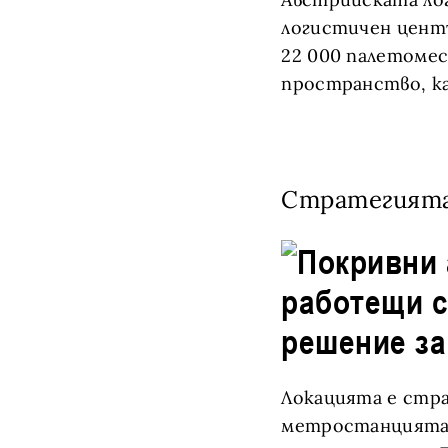
логистичен цент
22 000 палетомест
пространство, ка
Стратегият
Локацията е стра
метростанцията,