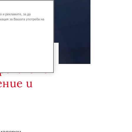
 и рекламите, за да
мация за Вашата употреба на
artner с
ение и
 модерен