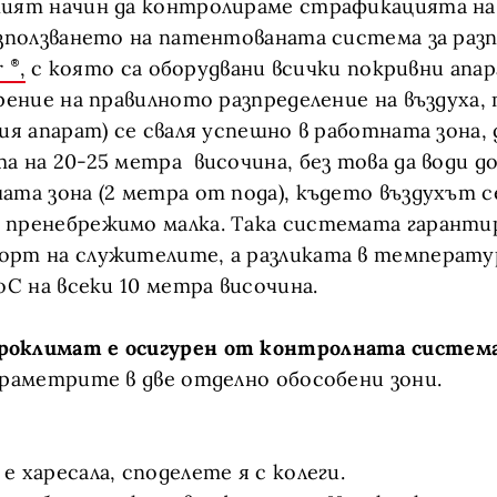
ият начин да контролираме страфикацията на 
използването на патентованата система за раз
r
,
с която са оборудвани всички покривни апар
арение на правилното разпределение на въздуха,
ия апарат) се сваля успешно в работната зона, 
а на 20-25 метра височина, бeз това да води до
ата зона (2 метра от пода), където въздухът с
пренебрежимо малка. Така системата гарантир
орт на служителите, а разликата в температу
оС на всеки 10 метра височина.
оклимат е осигурен от контролната система
раметрите в две отделно обособени зони.
 харесала, споделете я с колеги.