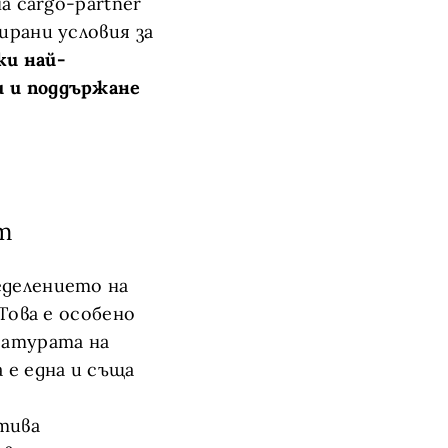
а cargo-partner
ирани условия за
ки най-
и и поддържане
т
еделението на
Това е особено
ратурата на
 е една и съща
тива