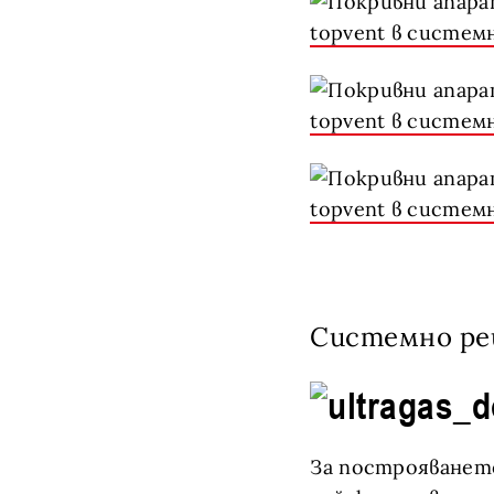
Системно ре
За построяването