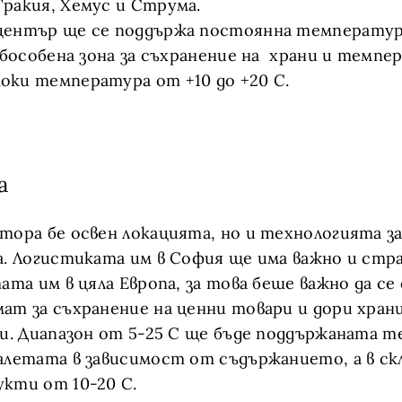
ракия, Хемус и Струма.
център ще се поддържа постоянна температур
 обособена зона за съхранение на храни и темп
ки температура от +10 до +20 С.
а
тора бе освен локацията, но и технологията за
а. Логистиката им в София ще има важно и стр
ата им в цяла Европа, за това беше важно да се
ат за съхранение на ценни товари и дори хра
ни. Диапазон от 5-25 С ще бъде поддържаната 
алетата в зависимост от съдържанието, а в ск
кти от 10-20 С.