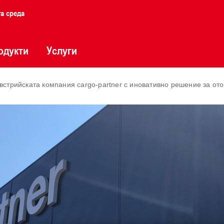
та среда
одукти
Услуги
встрийската компания cargo-partner с иновативно решение за от