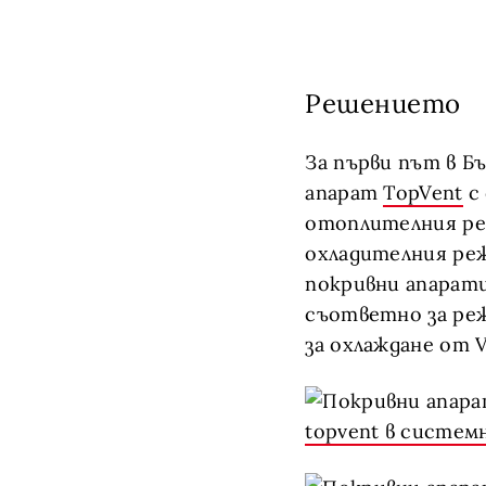
Решението
За първи път в Б
апарат
TopVent
с 
отоплителния ре
охладителния ре
покривни апарат
съответно за реж
за охлаждане от 