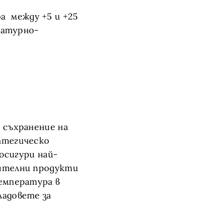
а между +5 и +25
ературно-
 съхранение на
атегическо
 осигури най-
нителни продукти
температура в
ладовете за