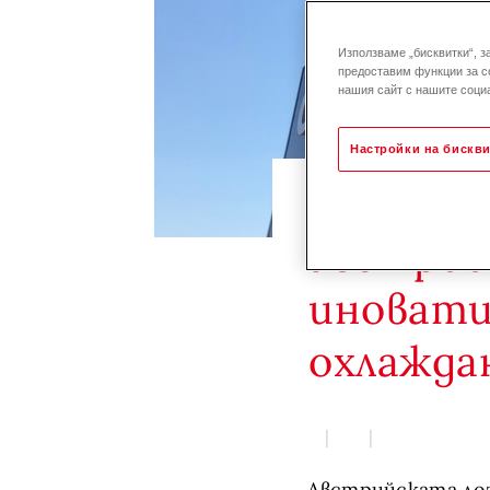
Използваме „бисквитки“, з
предоставим функции за с
нашия сайт с нашите социа
Настройки на бискви
Новият 
австрий
иновати
охлажда
Австрийската лог