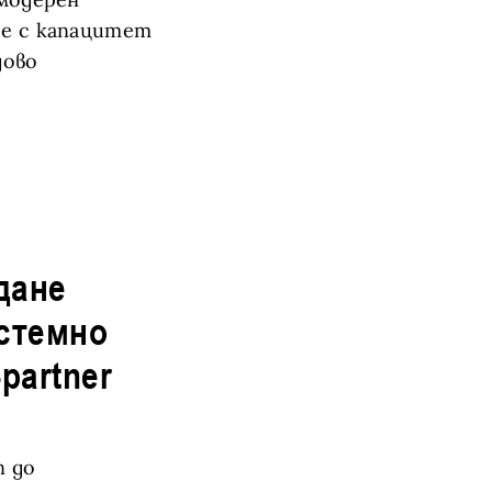
 е с капацитет
дово
п до