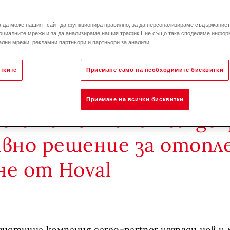
а да може нашият сайт да функционира правилно, за да персонализираме съдържанието
оциалните мрежи и за да анализираме нашия трафик.Ние също така споделяме инфор
лни мрежи, рекламни партньори и партньори за анализи.
тките
Приемане само на необходимите бисквитки
логистичен център на
Приемане на всички бисквитки
ската компания cargo-p
вно решение за отопл
не от Hoval
истична компания cargo-partner изгради нов и