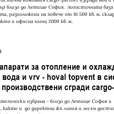
ър близо до Летище София. Логистичната база
а, разположени на повече от 16 500 кв. м. скла
кто и офисна площ 2000 кв. м.
а
тегически избрана - близо до Летище София и
 както и до директна жп линия и лесен достъ