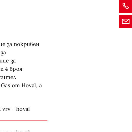
ие за покривен
за
ние за
т 4 броя
осител
aGas
от Hoval, а