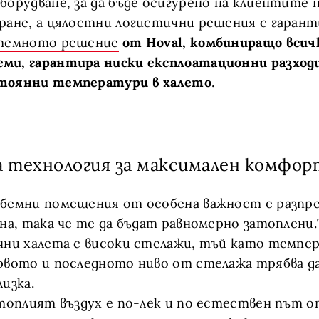
борудване, за да бъде осигурено на клиентите н
ране, а цялостни логистични решения с гарант
темното решение
от Hoval, комбиниращо всич
ми, гарантира ниски експлоатационни разход
тоянни температури в халето
.
 технология за максимален комфор
обемни помещения от особена важност е разпр
ина, така че те да бъдат равномерно затоплени.
чни халета с високи стелажи, тъй като темпе
рвото и последното ниво от стелажа трябва да
изка.
 топлият въздух е по-лек и по естествен път о