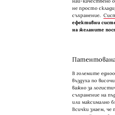
най-качествено о
не просто склади
съхранение.
Сис
ефективни систе
на желаните пос
Патентована
В големите едно
въздуха по височ
важно за логисти
съхранение на пъ
или максимално бл
Всички знаем, че