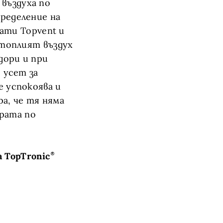
въздуха по
пределение на
ати Topvent и
 топлият въздух
дори и при
 усет за
е успокоява и
а, че тя няма
рата по
 TopTronic