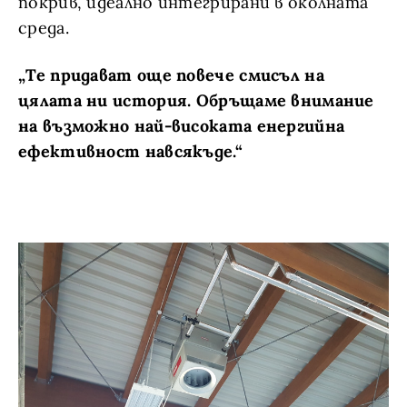
покрив, идеално интегрирани в околната
среда.
„Те придават още повече смисъл на
цялата ни история. Обръщаме внимание
на възможно най-високата енергийна
ефективност навсякъде.“