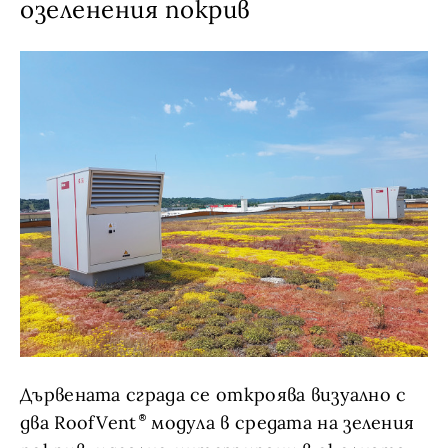
озеленения покрив
Дървената сграда се откроява визуално с
два RoofVent
модула в средата на зеления