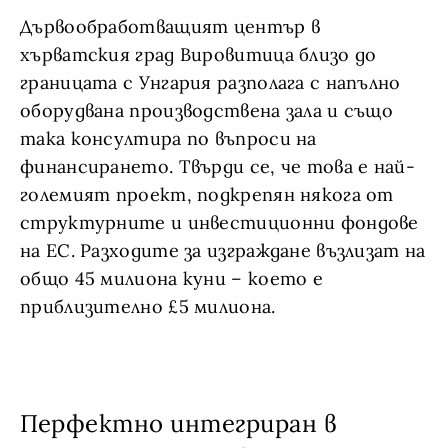
Дървообработващият център в
хърватския град Вировитица близо до
границата с Унгария разполага с напълно
оборудвана производствена зала и също
така консултира по въпроси на
финансирането. Твърди се, че това е най-
големият проект, подкрепян някога от
структурните и инвестиционни фондове
на ЕС. Разходите за изграждане възлизат на
общо 45 милиона куни – което е
приблизително £5 милиона.
Перфектно интегриран в