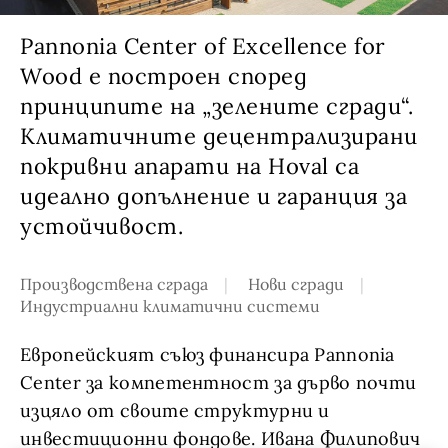
Pannonia Center of Excellence for
Wood е построен според
принципите на „зелените сгради“.
Климатичните децентрализирани
покривни апарати на Hoval са
идеално допълнение и гаранция за
устойчивост.
Производствена сграда
Нови сгради
Индустриални климатични системи
Европейският съюз финансира Pannonia
Center за компетентност за дърво почти
изцяло от своите структурни и
инвестиционни фондове. Ивана Филипович