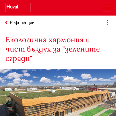
Референции
Екологична хармония и
чист въздух за "зелените
сгради"