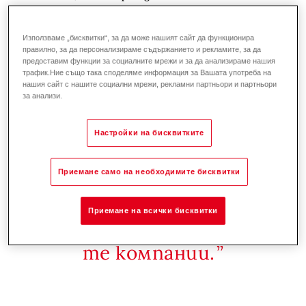
каза:
Използваме „бисквитки“, за да може нашият сайт да функционира
правилно, за да персонализираме съдържанието и рекламите, за да
предоставим функции за социалните мрежи и за да анализираме нашия
трафик.Ние също така споделяме информация за Вашата употреба на
нашия сайт с нашите социални мрежи, рекламни партньори и партньори
за анализи.
Ние свързваме научния,
обществения и частния
Настройки на бисквитките
сектор и служим като
център за иновации и
Приемане само на необходимите бисквитки
развитие на
Приемане на всички бисквитки
дървопреработвателни
те компании.