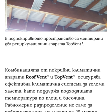
В подпокпривното пространство са монтирани
два рециркулационни апарата TopVent
.
Комбинацията от покривни климатични
апарати
RoofVent
и
TopVent
осигурява
ефективна климатична система за големи
халета, като поддържа подходящата
температура по площ и височина.
Равномерно разпределение не само за
работната зона, но и дори до 25 метра