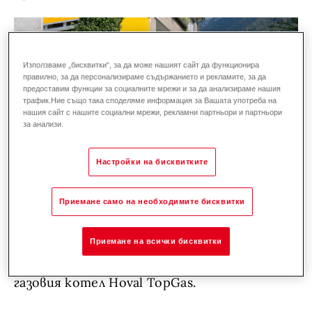
Използваме „бисквитки“, за да може нашият сайт да функционира
правилно, за да персонализираме съдържанието и рекламите, за да
предоставим функции за социалните мрежи и за да анализираме нашия
трафик.Ние също така споделяме информация за Вашата употреба на
нашия сайт с нашите социални мрежи, рекламни партньори и партньори
за анализи.
Настройки на бисквитките
Андреа Кантиени, съобственик на къщата,
стана внимателен, когато кантон
Граубюнден и федералното правителство
Приемане само на необходимите бисквитки
обявиха нови изисквания за отопление с
нефт и газ. Къщата в централната част на
Приемане на всички бисквитки
Чур, близо до гарата, беше оборудвана с
газовия котел Hoval TopGas.