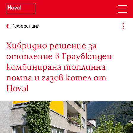
Референции
Хибридно решение за
отопление в Граубюнден:
комбинирана топлинна
помпа и газов котел от
Hoval