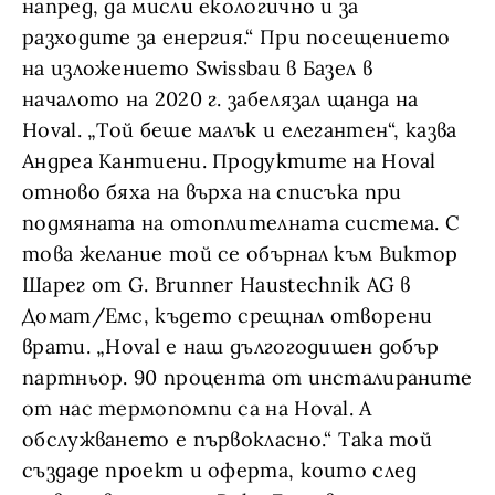
напред, да мисли екологично и за
разходите за енергия.“ При посещението
на изложението Swissbau в Базел в
началото на 2020 г. забелязал щанда на
Hoval. „Той беше малък и елегантен“, казва
Андреа Кантиени. Продуктите на Hoval
отново бяха на върха на списъка при
подмяната на отоплителната система. С
това желание той се обърнал към Виктор
Шарег от G. Brunner Haustechnik AG в
Домат/Емс, където срещнал отворени
врати. „Hoval е наш дългогодишен добър
партньор. 90 процента от инсталираните
от нас термопомпи са на Hoval. А
обслужването е първокласно.“ Така той
създаде проект и оферта, които след