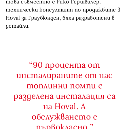
това съвместно с Рико Гершвилер,
технически консултант по продажбите в
Hoval за Граубюнден, бяха разработени в
детайли.
90 процента от
инсталираните от нас
топлинни помпи с
разделена инсталация са
на Hoval. А
обслужването е
първокласно.