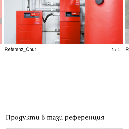
Referenz_Chur
R
1 / 4
Продукти в тази референция