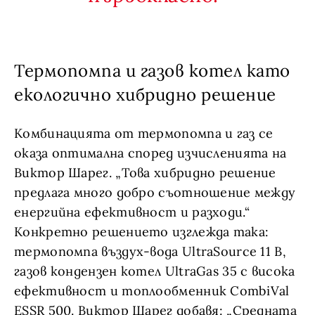
Термопомпа и газов котел като
екологично хибридно решение
Комбинацията от термопомпа и газ се
оказа оптимална според изчисленията на
Виктор Шарег. „Това хибридно решение
предлага много добро съотношение между
енергийна ефективност и разходи.“
Конкретно решението изглежда така:
термопомпа въздух-вода UltraSource 11 B,
газов кондензен котел UltraGas 35 с висока
ефективност и топлообменник CombiVal
ESSR 500. Виктор Шарег добавя: „Средната