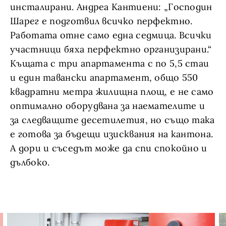
инсталирани. Андреа Кантиени: „Господин
Шарег е подготвил всичко перфектно.
Работата отне само една седмица. Всички
участници бяха перфектно организирани.“
Къщата с три апартамента с по 5,5 стаи
и един тавански апартамент, общо 550
квадратни метра жилищна площ, е не само
оптимално оборудвана за наемателите и
за следващите десетилетия, но също така
е готова за бъдещи изисквания на кантона.
А дори и съседът може да спи спокойно и
дълбоко.