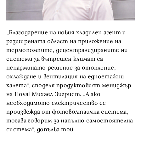
„Благодарение на новия хладилен агент и
разширената област на приложение на
термопомпите, децентрализираните ни
системи за вътрешен климат са
ненадминато решение за отопление,
охлаждане и вентилация на едноетажни
халета“, споделя продуктовият мениджър
на Hoval Михаел Зигрист. „А ако
необходимото електричество се
произвежда от фотоволтаична система,
тогава говорим за напълно самостоятелна
система“, допълва той.