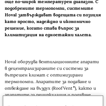
още по-широк температурен диапазон. С
подобрените термопомпи, системите
Hoval затвърждават водещата си позиция
като просто, надеждно и икономично
решение, когато става въпрос за
климатизация на едноетажни халета.
Hoval оборудва вентилационните апарати
в децентрализираните си системи за
вътрешен климат с оптимизирани
термопомпи. Апаратите за подаване и
отвеждане на въздух (RoofVent
), както и
апаратите за рециркулация и подаване
(TopVent
), са снабдени с енергиен