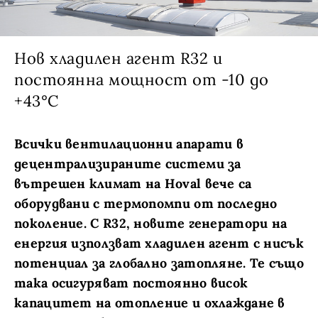
Нов хладилен агент R32 и
постоянна мощност от -10 до
+43°C
Всички вентилационни апарати в
децентрализираните системи за
вътрешен климат на Hoval вече са
оборудвани с термопомпи от последно
поколение. С R32, новите генератори на
енергия използват хладилен агент с нисък
потенциал за глобално затопляне. Те също
така осигуряват постоянно висок
капацитет на отопление и охлаждане в