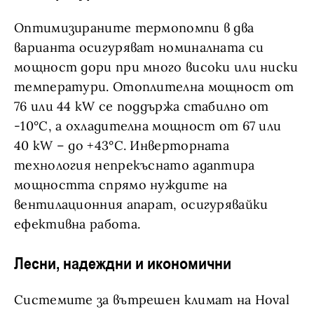
Оптимизираните термопомпи в два
варианта осигуряват номиналната си
мощност дори при много високи или ниски
температури. Отоплителна мощност от
76 или 44 kW се поддържа стабилно от
-10°C, а охладителна мощност от 67 или
40 kW – до +43°C. Инверторната
технология непрекъснато адаптира
мощността спрямо нуждите на
вентилационния апарат, осигурявайки
ефективна работа.
Лесни, надеждни и икономични
Системите за вътрешен климат на Hoval