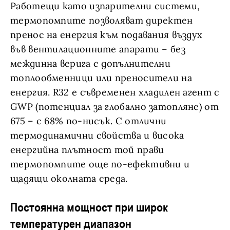
Работещи като изпарителни системи,
термопомпите позволяват директен
пренос на енергия към подавания въздух
във вентилационните апарати – без
междинна верига с допълнителни
топлообменници или преносители на
енергия. R32 е съвременен хладилен агент с
GWP (потенциал за глобално затопляне) от
675 – с 68% по-нисък. С отлични
термодинамични свойства и висока
енергийна плътност той прави
термопомпите още по-ефективни и
щадящи околната среда.
Постоянна мощност при широк
температурен диапазон