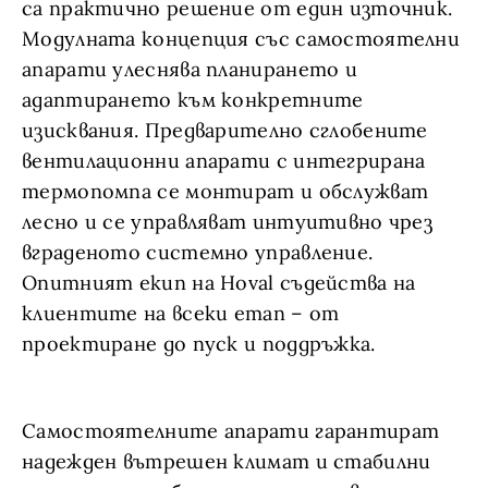
са практично решение от един източник.
Модулната концепция със самостоятелни
апарати улеснява планирането и
адаптирането към конкретните
изисквания. Предварително сглобените
вентилационни апарати с интегрирана
термопомпа се монтират и обслужват
лесно и се управляват интуитивно чрез
вграденото системно управление.
Опитният екип на Hoval съдейства на
клиентите на всеки етап – от
проектиране до пуск и поддръжка.
Самостоятелните апарати гарантират
надежден вътрешен климат и стабилни