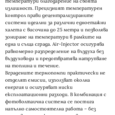
температури благодарение на своята
излишност. Прецизният температурен
контрол прави децентрализираните
системи идеални за различни едноетажни
халета с височина до 25 метра и позволява
зониране на температури в рамките на
една и съща сграда. Air-Injector осигурява
равномерно разпределение на въздуха без
въздуховоди и предотвратява натрупване
на топлина и течение.
Вградените термопомпи практически не
отделят емисии, използват околна
енергия и осигуряват ниски
експлоатационни разходи. В комбинация с
фотоволтаична система се постига
напълно самостоятелна работа – без