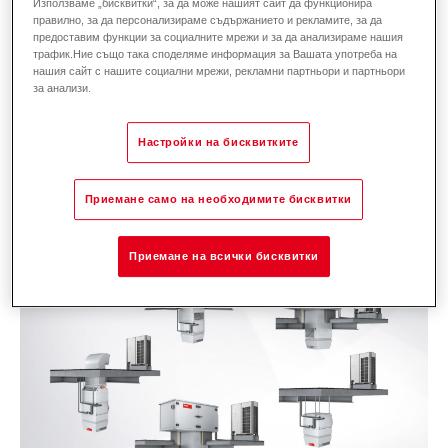
генератор, използващ хладилен агент R32 и
Използваме „бисквитки“, за да може нашият сайт да функционира
правилно, за да персонализираме съдържанието и рекламите, за да
осигуряващ постоянна мощност в широк
предоставим функции за социалните мрежи и за да анализираме нашия
трафик.Ние също така споделяме информация за Вашата употреба на
температурен диапазон. Това прави
нашия сайт с нашите социални мрежи, рекламни партньори и партньори
климатизацията с Hoval още по-
за анализи.
ефективна и устойчива.
Настройки на бисквитките
Приемане само на необходимите бисквитки
Приемане на всички бисквитки