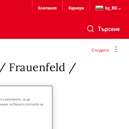
Компания
Кариера
bg_BG
Търсене
Сподели
/ Frauenfeld /
 и рекламите, за да
мация за Вашата употреба на