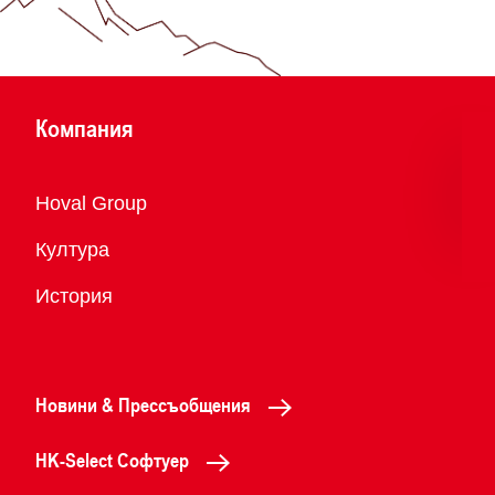
Компания
Преглед
Hoval Group
Култура
История
Новини & Прессъобщения
HK-Select Софтуер