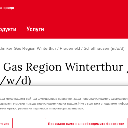
та среда
одукти
Услуги
chniker Gas Region Winterthur / Frauenfeld / Schaffhausen (m/w/d)
r Gas Region Winterthur 
m/w/d)
ческо обслужване
Wil
Швейцария
а да може нашият сайт да функционира правилно, за да персонализираме съдържанието
оциалните мрежи и за да анализираме нашия трафик.Ние също така споделяме инфор
лни мрежи, рекламни партньори и партньори за анализи.
тките
Приемане само на необходимите бисквитки