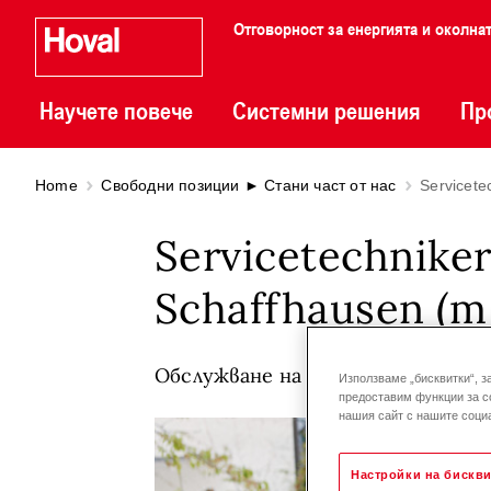
Отговорност за енергията и околна
Научете повече
Системни решения
Пр
Home
Свободни позиции ► Стани част от нас
Servicete
Servicetechnike
Schaffhausen (
Обслужване на клиенти / Техни
Използваме „бисквитки“, з
предоставим функции за с
нашия сайт с нашите социа
Настройки на бискви