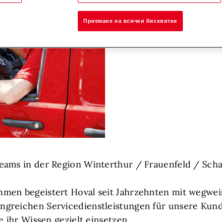
Приемане на всички бисквитки
eams in der Region Winterthur / Frauenfeld / Sch
hmen begeistert Hoval seit Jahrzehnten mit wegwe
ngreichen Servicedienstleistungen für unsere Kun
e ihr Wissen gezielt einsetzen.