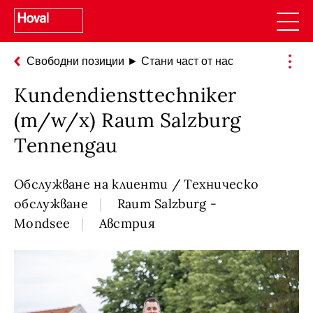
Свободни позиции ► Стани част от нас
Kundendiensttechniker
(m/w/x) Raum Salzburg
Tennengau
Обслужване на клиенти / Техническо
обслужване
Raum Salzburg -
Mondsee
Австрия