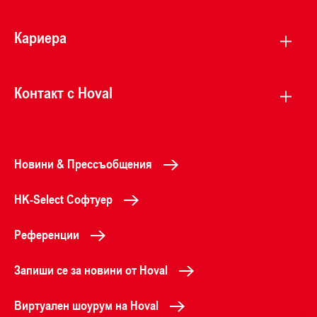
Кариера
Контакт с Hoval
Новини & Прессъобщения
HK-Select Софтуер
Референции
Запиши се за новини от Hoval
Виртуален шоурум на Hoval