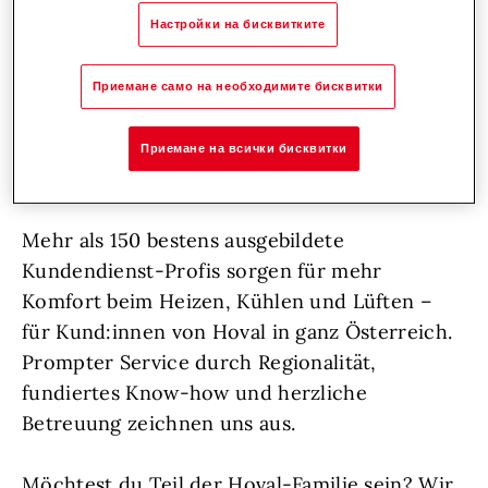
suchen Unterstützung: hemdsärmelige
Настройки на бисквитките
Persönlichkeiten, die sich voller Herzblut um
ihre Aufgaben kümmern, frische Impulse
Приемане само на необходимите бисквитки
setzen und durch ihren vorausschauenden
Einsatz dafür sorgen, dass Hoval auch
Приемане на всички бисквитки
langfristig ganz vorne bleibt.
Mehr als 150 bestens ausgebildete
Kundendienst-Profis sorgen für mehr
Komfort beim Heizen, Kühlen und Lüften –
für Kund:innen von Hoval in ganz Österreich.
Prompter Service durch Regionalität,
fundiertes Know-how und herzliche
Betreuung zeichnen uns aus.
Möchtest du Teil der Hoval-Familie sein? Wir