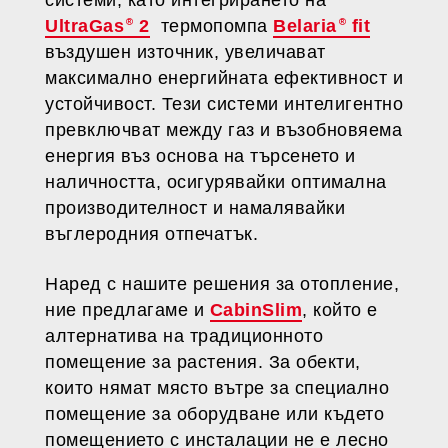
системи, като интегрирането на
UltraGas
2
термопомпа
Belaria
fit
въздушен източник, увеличават
максимално енергийната ефективност и
устойчивост. Тези системи интелигентно
превключват между газ и възобновяема
енергия въз основа на търсенето и
наличността, осигурявайки оптимална
производителност и намалявайки
въглеродния отпечатък.
Наред с нашите решения за отопление,
ние предлагаме и
CabinSlim
, който е
алтернатива на традиционното
помещение за растения. За обекти,
които нямат място вътре за специално
помещение за оборудване или където
помещението с инсталации не е лесно