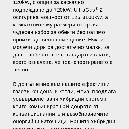
120kW, с опции за каскадно
подреждане до 720kW. UltraGas
2
осигурява мощност от 125-3100kW, а
компактните му размери го правят
чудесен избор за обекти без голямо
производствено помещение. Някои
модели дори са достатъчно малки, за
да се поберат през стандартни врати,
което означава, че транспортирането е
лесно.
В допълнение към нашите ефективни
газови кондензни котли, Hoval предлага
усъвършенствани хибридни системи,
които комбинират най-доброто от
конвенционалните и възобновяемите
енергийни източници. Нашите хибридни