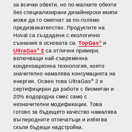
за всички обекти, но по-малките обекти
без специализирани дизайнерски екипи
може да го сметнат за по-голямо
предизвикателство. Продуктите на
Hoval са създадени с екологично
съзнание в основата си.
TopGas
и
UltraGas
2
са отлични примери,
включващи най-съвременна
кондензационна технология, която
значително намалява консумацията на
енергия. Освен това UltraGas
2 е
сертифициран да работи с биометан и
20% водородна смес само с
незначителни модификации. Това
готово за бъдещето качество намалява
въглеродните отпечатъци и избягва
скъпи бъдещи надстройки.