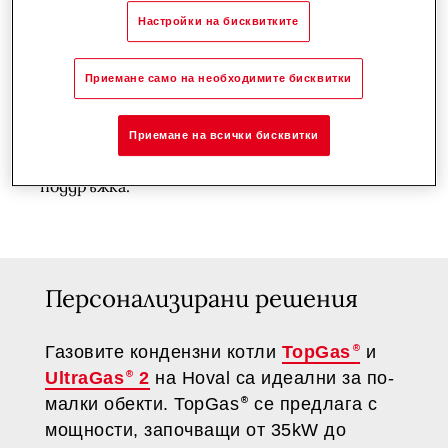
Настройки на бисквитките
Комплексни услуги
Приемане само на необходимите бисквитки
Hoval предлага разнообразие от
персонализирани сервизни планове, а нашият
специализиран сервиз, резервни части и
Приемане на всички бисквитки
технически екипи осигуряват експертна
поддръжка.
Персонализирани решения
Газовите кондензни котли
TopGas
и
UltraGas
2
на Hoval са идеални за по-
малки обекти. TopGas
се предлага с
мощности, започващи от 35kW до