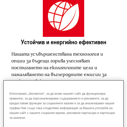
Устойчив и енергийно ефективен
Нашата усъвършенствана технология и
опции за бъдещи горива улесняват
постигането на екологичните цели и
намаляването на въглеродните емисии за
малките обекти.
Използваме „бисквитки“, за да може нашият сайт да функционира
правилно, за да персонализираме съдържанието и рекламите, за да
предоставим функции за социалните мрежи и за да анализираме нашия
трафик.Ние също така споделяме информация за Вашата употреба на
нашия сайт с нашите социални мрежи, рекламни партньори и партньори
за анализи.