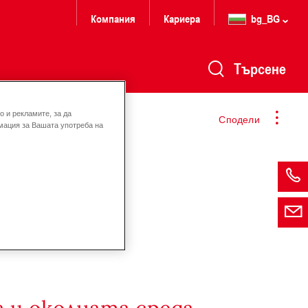
Компания
Кариера
bg_BG
Търсене
 и рекламите, за да
Сподели
мация за Вашата употреба на
 и околната среда