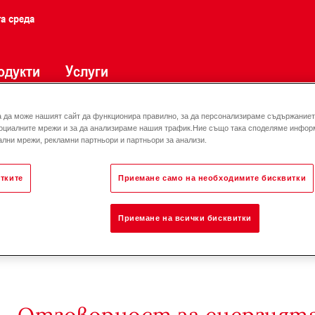
та среда
одукти
Услуги
а да може нашият сайт да функционира правилно, за да персонализираме съдържанието
оциалните мрежи и за да анализираме нашия трафик.Ние също така споделяме инфор
лни мрежи, рекламни партньори и партньори за анализи.
тките
Приемане само на необходимите бисквитки
Приемане на всички бисквитки
Отговорност за енергията