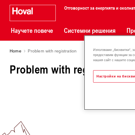
Отговорност за енергията и околна
Научете повече
Системни решения
Пр
Използваме „бисквитки“, з
Home
Problem with registration
предоставим функции за с
нашия сайт с нашите социа
Problem with registration
Настройки на бискви