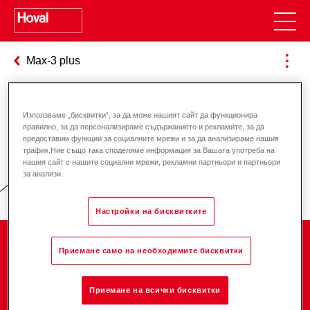
Max-3 plus
Използваме „бисквитки“, за да може нашият сайт да функционира
Отговорност за енергията и
правилно, за да персонализираме съдържанието и рекламите, за да
предоставим функции за социалните мрежи и за да анализираме нашия
околната среда
трафик.Ние също така споделяме информация за Вашата употреба на
нашия сайт с нашите социални мрежи, рекламни партньори и партньори
за анализи.
Настройки на бисквитките
Компания
Приемане само на необходимите бисквитки
Приемане на всички бисквитки
Кариера